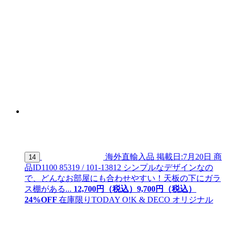
海外直輸入品
掲載日:7月20日
商
14
品ID
1100 85319 / 101-13812
シンプルなデザインなの
で、どんなお部屋にも合わせやすい！天板の下にガラ
ス棚がある...
12,700
円（税込）
9,
700
円（税込）
24
%OFF
在庫限り
TODAY O!K & DECO オリジナル