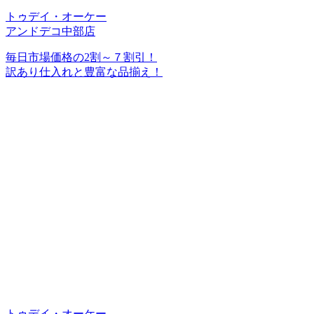
トゥデイ・オーケー
アンドデコ中部店
毎日市場価格の2割～７割引！
訳あり仕入れと豊富な品揃え！
トゥデイ・オーケー