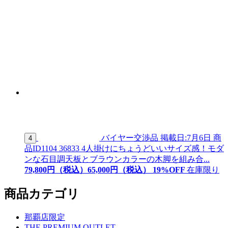
バイヤー交渉品
掲載日:7月6日
商
4
品ID
1104 36833
4人掛けにちょうどいいサイズ感！モダ
ンな石目調天板とブラウンカラーの木脚を組み合...
79,800
円（税込）
65,
000
円（税込）
19
%OFF
在庫限り
商品カテゴリ
那覇店限定
THE PREMIUM OUTLET