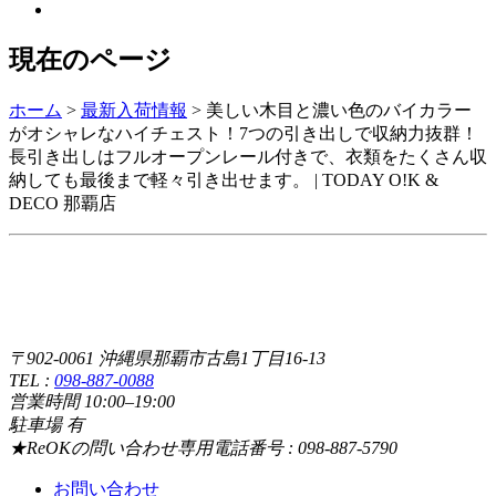
現在のページ
ホーム
>
最新入荷情報
>
美しい木目と濃い色のバイカラー
がオシャレなハイチェスト！7つの引き出しで収納力抜群！
長引き出しはフルオープンレール付きで、衣類をたくさん収
納しても最後まで軽々引き出せます。 | TODAY O!K &
DECO 那覇店
〒902-0061 沖縄県那覇市古島1丁目16-13
TEL :
098-887-0088
営業時間 10:00–19:00
駐車場 有
★ReOKの問い合わせ専用電話番号 : 098-887-5790
お問い合わせ