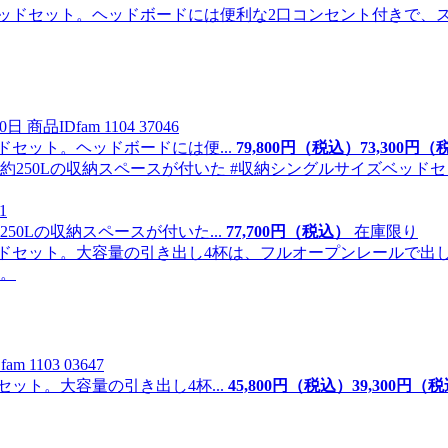
0日
商品ID
fam 1104 37046
セット。ヘッドボードには便...
79,800
円（税込）
73,
300
円（
1
0Lの収納スペースが付いた...
77,
700
円（税込）
在庫限り
D
fam 1103 03647
ット。大容量の引き出し4杯...
45,800
円（税込）
39,
300
円（税