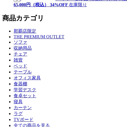
65,
000
円（税込）
34
%OFF
在庫限り
商品カテゴリ
那覇店限定
THE PREMIUM OUTLET
ソファ
収納用品
チェア
雑貨
ベッド
テーブル
オフィス家具
食器棚
学習デスク
食卓セット
寝具
カーテン
ラグ
TVボード
全ての商品を見る