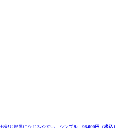
様!お部屋になじみやすい、シンプル...
98,000
円（税込）