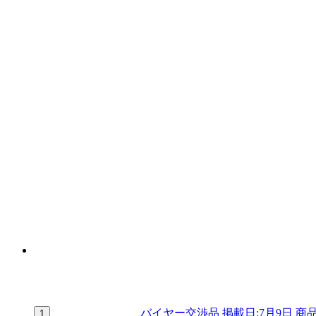
バイヤー交渉品
掲載日:7月9日
商品
1