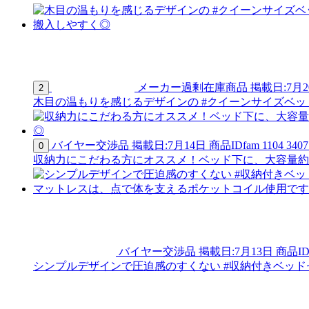
メーカー過剰在庫商品
掲載日:7月2
2
木目の温もりを感じるデザインの #クイーンサイズベッド
バイヤー交渉品
掲載日:7月14日
商品ID
fam 1104 3407
0
収納力にこだわる方にオススメ！ベッド下に、大容量約25
バイヤー交渉品
掲載日:7月13日
商品I
シンプルデザインで圧迫感のすくない #収納付きベッドセ