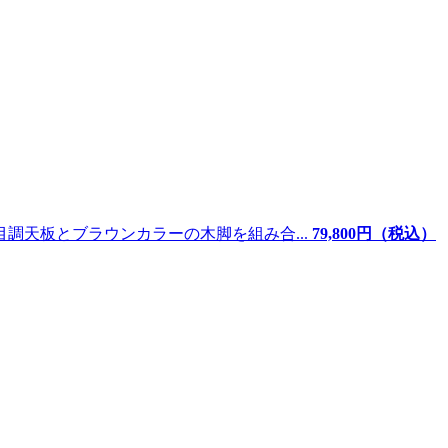
調天板とブラウンカラーの木脚を組み合...
79,800
円（税込）