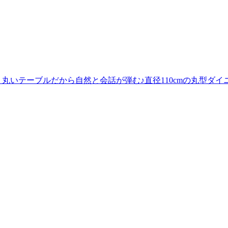
丸いテーブルだから自然と会話が弾む♪直径110cmの丸型ダイニ