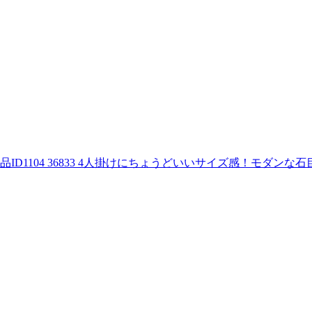
品ID
1104 36833
4人掛けにちょうどいいサイズ感！モダンな石目