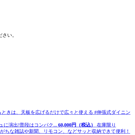
ださい。
演出!普段はコンパク...
60,
000
円（税込）
在庫限り