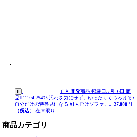
自社開発商品
掲載日:7月16日
商
8
品ID
1104 25495
汚れを気にせず、ゆったりくつろげる♪
自分だけの特等席になる #1人掛けソファ。...
27,
800
円
（税込）
在庫限り
商品カテゴリ