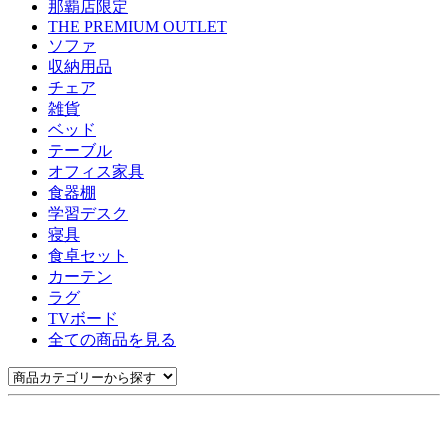
那覇店限定
THE PREMIUM OUTLET
ソファ
収納用品
チェア
雑貨
ベッド
テーブル
オフィス家具
食器棚
学習デスク
寝具
食卓セット
カーテン
ラグ
TVボード
全ての商品を見る