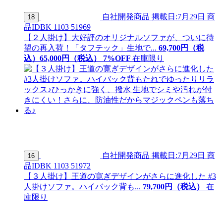
自社開発商品
掲載日:7月29日
商
18
品ID
BK 1103 51969
【２人掛け】大好評のオリジナルソファが、ついに待
望の再入荷！「タフテック」生地で...
69,700
円（税
込）
65,
000
円（税込）
7
%OFF
在庫限り
自社開発商品
掲載日:7月29日
商
16
品ID
BK 1103 51972
【３人掛け】王道の寛ぎデザインがさらに進化した #3
人掛けソファ。ハイバック背も...
79,
700
円（税込）
在
庫限り