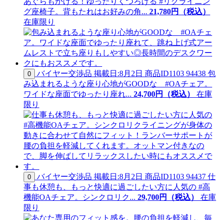
あぐらもかける！ゆったりくつろげる #リクライニン
グ座椅子。背もたれはお好みの角...
21,
780
円（税込）
在庫限り
バイヤー交渉品
掲載日:8月2日
商品ID
1103 94438
包
0
み込まれるような座り心地がGOODな #OAチェア。
ワイドな座面でゆったり座れ...
24,
700
円（税込）
在庫
限り
バイヤー交渉品
掲載日:8月2日
商品ID
1103 94437
仕
0
事も休憩も、もっと快適に過ごしたい方に人気の #高
機能OAチェア。シンクロリク...
29,
700
円（税込）
在庫
限り