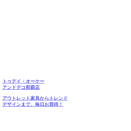
トゥデイ・オーケー
アンドデコ那覇店
アウトレット家具からトレンド
デザインまで、毎日お買得！