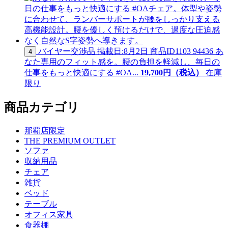
バイヤー交渉品
掲載日:8月2日
商品ID
1103 94436
あ
4
なた専用のフィット感を。腰の負担を軽減し、毎日の
仕事をもっと快適にする #OA...
19,
700
円（税込）
在庫
限り
商品カテゴリ
那覇店限定
THE PREMIUM OUTLET
ソファ
収納用品
チェア
雑貨
ベッド
テーブル
オフィス家具
食器棚