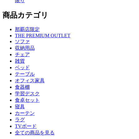
限り
商品カテゴリ
那覇店限定
THE PREMIUM OUTLET
ソファ
収納用品
チェア
雑貨
ベッド
テーブル
オフィス家具
食器棚
学習デスク
食卓セット
寝具
カーテン
ラグ
TVボード
全ての商品を見る