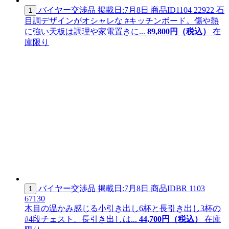
バイヤー交渉品
掲載日:7月8日
商品ID
1104 22922
石
1
目調デザインがオシャレな #キッチンボード。傷や熱
に強い天板は調理や家電置きに...
89,
800
円（税込）
在
庫限り
バイヤー交渉品
掲載日:7月8日
商品ID
BR 1103
1
67130
木目の温かみ感じる小引き出し6杯と長引き出し3杯の
#4段チェスト。長引き出しは...
44,
700
円（税込）
在庫