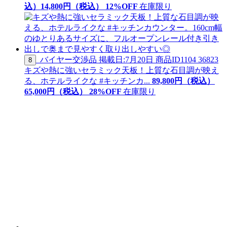
込）
14,
800
円（税込）
12
%OFF
在庫限り
バイヤー交渉品
掲載日:7月20日
商品ID
1104 36823
8
キズや熱に強いセラミック天板！上質な石目調が映え
る、ホテルライクな #キッチンカ...
89,800
円（税込）
65,
000
円（税込）
28
%OFF
在庫限り