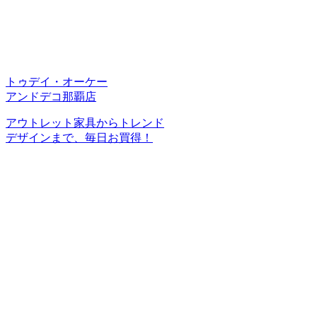
トゥデイ・オーケー
アンドデコ那覇店
アウトレット家具からトレンド
デザインまで、毎日お買得！