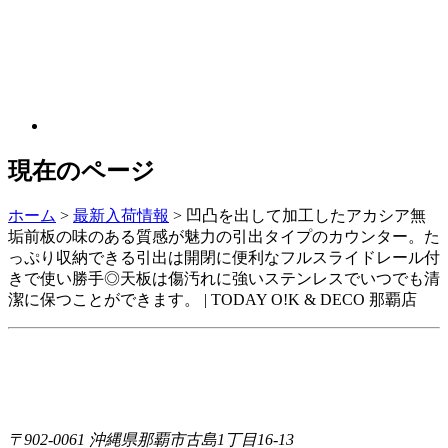
現在のページ
ホーム
>
最新入荷情報
>
凹凸を出して加工したアカシア無
垢前板の味のある質感が魅力の引出タイプのカウンター。た
っぷり収納できる引出は開閉に便利なフルスライドレール付
きで使い勝手◎天板は傷汚れに強いステンレスでいつでも清
潔に保つことができます。 | TODAY O!K & DECO 那覇店
〒902-0061 沖縄県那覇市古島1丁目16-13