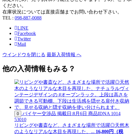
ください。
在庫状況については直接店舗までお問い合わせ下さい。
TEL :
098-887-0088
LINE
Facebook
Twitter
Mail
ウインドウを閉じる
最新入荷情報 へ
他の入荷情報もみる？
バイヤー交渉品
掲載日:8月6日
商品ID
NA 1014
0
53010
リビングや書斎など、さまざまな場所で活躍◎天然木
のようなリアルな木目を再現した、...
16,800
円（税