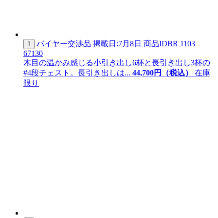
バイヤー交渉品
掲載日:7月8日
商品ID
BR 1103
1
67130
木目の温かみ感じる小引き出し6杯と長引き出し3杯の
#4段チェスト。長引き出しは...
44,
700
円（税込）
在庫
限り