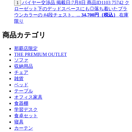
バイヤー交渉品
掲載日:7月8日
商品ID
1103 75742
ク
1
ローゼット下のデッドスペースにも◎落ち着いたブラ
ウンカラーの #4段チェスト。...
34,
700
円（税込）
在庫
限り
商品カテゴリ
那覇店限定
THE PREMIUM OUTLET
ソファ
収納用品
チェア
雑貨
ベッド
テーブル
オフィス家具
食器棚
学習デスク
食卓セット
寝具
カーテン