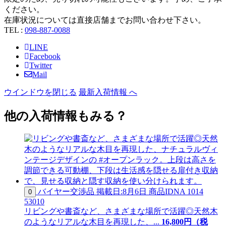
ください。
在庫状況については直接店舗までお問い合わせ下さい。
TEL :
098-887-0088
LINE
Facebook
Twitter
Mail
ウインドウを閉じる
最新入荷情報 へ
他の入荷情報もみる？
バイヤー交渉品
掲載日:8月6日
商品ID
NA 1014
0
53010
リビングや書斎など、さまざまな場所で活躍◎天然木
のようなリアルな木目を再現した、...
16,800
円（税