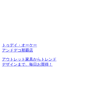
トゥデイ・オーケー
アンドデコ那覇店
アウトレット家具からトレンド
デザインまで、毎日お買得！