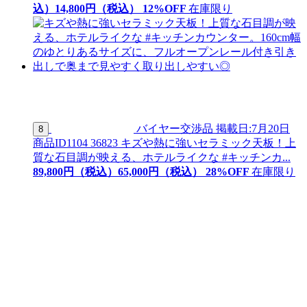
込）
14,
800
円（税込）
12
%OFF
在庫限り
バイヤー交渉品
掲載日:7月20日
8
商品ID
1104 36823
キズや熱に強いセラミック天板！上
質な石目調が映える、ホテルライクな #キッチンカ...
89,800
円（税込）
65,
000
円（税込）
28
%OFF
在庫限り