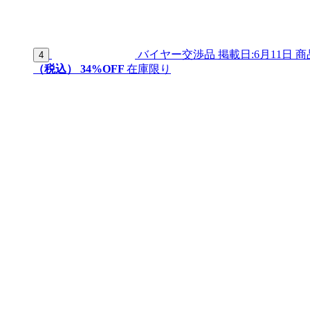
バイヤー交渉品
掲載日:6月11日
商
4
（税込）
34
%OFF
在庫限り