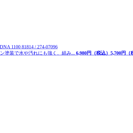
D
NA 1100 81814 / 274-07096
塗装で水や汚れにも強く、組み...
6,980
円（税込）
5,
700
円（