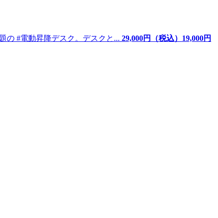
題の #電動昇降デスク。デスクと...
29,000
円（税込）
19,
000
円