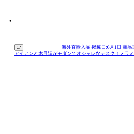
海外直輸入品
掲載日:6月1日
商品I
17
アイアンと木目調がモダンでオシャレなデスク！メラミン