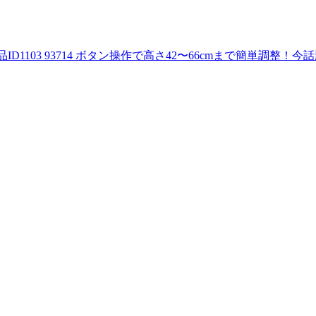
品ID
1103 93714
ボタン操作で高さ42〜66cmまで簡単調整！今話