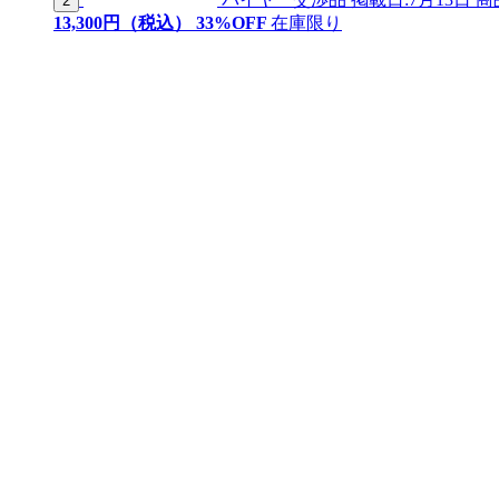
2
13,
300
円（税込）
33
%OFF
在庫限り