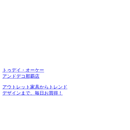
トゥデイ・オーケー
アンドデコ那覇店
アウトレット家具からトレンド
デザインまで、毎日お買得！