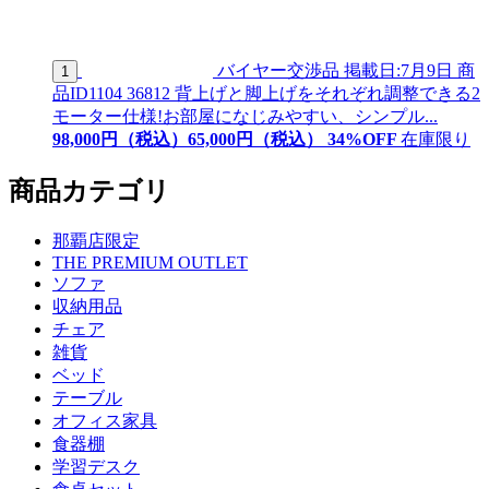
バイヤー交渉品
掲載日:7月9日
商
1
品ID
1104 36812
背上げと脚上げをそれぞれ調整できる2
モーター仕様!お部屋になじみやすい、シンプル...
98,000
円（税込）
65,
000
円（税込）
34
%OFF
在庫限り
商品カテゴリ
那覇店限定
THE PREMIUM OUTLET
ソファ
収納用品
チェア
雑貨
ベッド
テーブル
オフィス家具
食器棚
学習デスク