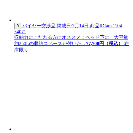
バイヤー交渉品
掲載日:7月14日
商品ID
fam 1104
0
34071
収納力にこだわる方にオススメ！ベッド下に、大容量
約250Lの収納スペースが付いた...
77,
700
円（税込）
在
庫限り