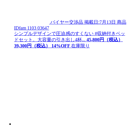
バイヤー交渉品
掲載日:7月13日
商品
ID
fam 1103 03647
シンプルデザインで圧迫感のすくない #収納付きベッ
ドセット。大容量の引き出し4杯...
45,800
円（税込）
39,
300
円（税込）
14
%OFF
在庫限り