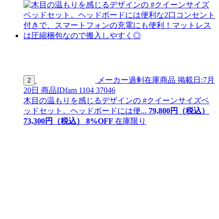
メーカー過剰在庫商品
掲載日:7月
2
20日
商品ID
fam 1104 37046
木目の温もりを感じるデザインの #クイーンサイズベ
ッドセット。ヘッドボードには便...
79,800
円（税込）
73,
300
円（税込）
8
%OFF
在庫限り