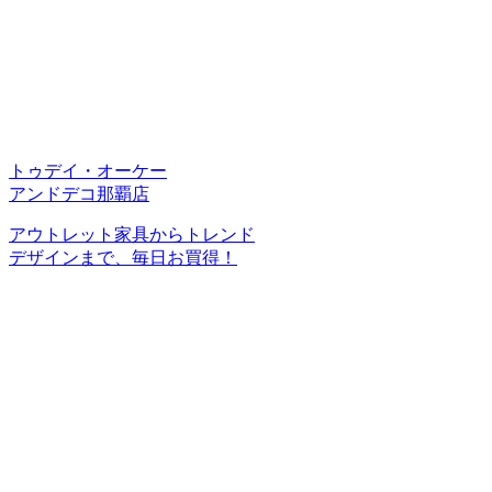
トゥデイ・オーケー
アンドデコ那覇店
アウトレット家具からトレンド
デザインまで、毎日お買得！