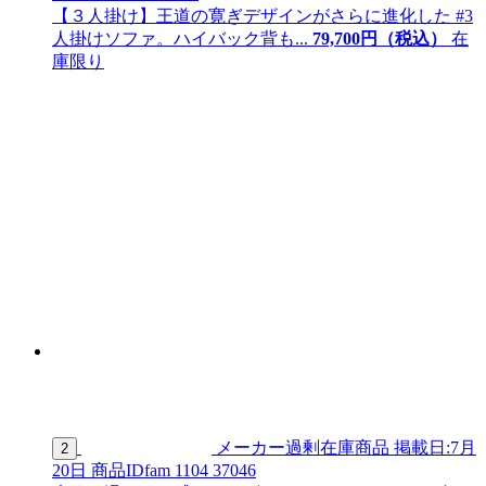
【３人掛け】王道の寛ぎデザインがさらに進化した #3
人掛けソファ。ハイバック背も...
79,
700
円（税込）
在
庫限り
メーカー過剰在庫商品
掲載日:7月
2
20日
商品ID
fam 1104 37046