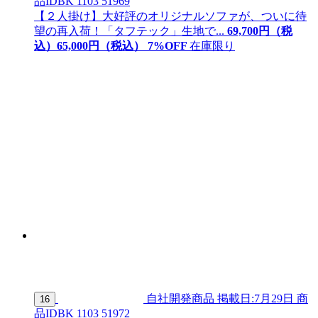
品ID
BK 1103 51969
【２人掛け】大好評のオリジナルソファが、ついに待
望の再入荷！「タフテック」生地で...
69,700
円（税
込）
65,
000
円（税込）
7
%OFF
在庫限り
自社開発商品
掲載日:7月29日
商
16
品ID
BK 1103 51972