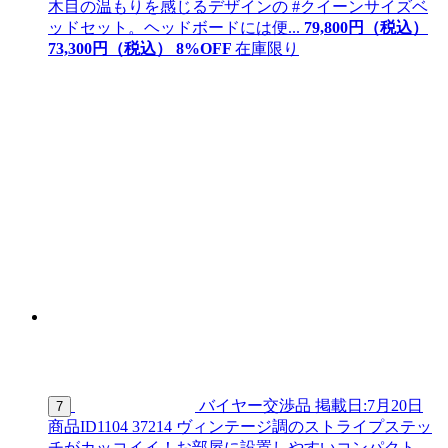
木目の温もりを感じるデザインの #クイーンサイズベ
ッドセット。ヘッドボードには便...
79,800
円（税込）
73,
300
円（税込）
8
%OFF
在庫限り
バイヤー交渉品
掲載日:7月20日
7
商品ID
1104 37214
ヴィンテージ調のストライプステッ
チがカッコイイ！お部屋に設置しやすいコンパクト