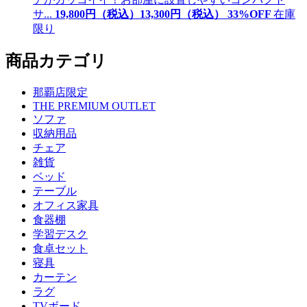
サ...
19,800
円（税込）
13,
300
円（税込）
33
%OFF
在庫
限り
商品カテゴリ
那覇店限定
THE PREMIUM OUTLET
ソファ
収納用品
チェア
雑貨
ベッド
テーブル
オフィス家具
食器棚
学習デスク
食卓セット
寝具
カーテン
ラグ
TVボード