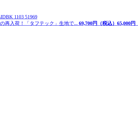
ID
BK 1103 51969
再入荷！「タフテック」生地で...
69,700
円（税込）
65,
000
円