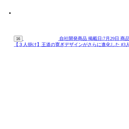
自社開発商品
掲載日:7月29日
商品
16
【３人掛け】王道の寛ぎデザインがさらに進化した #3人