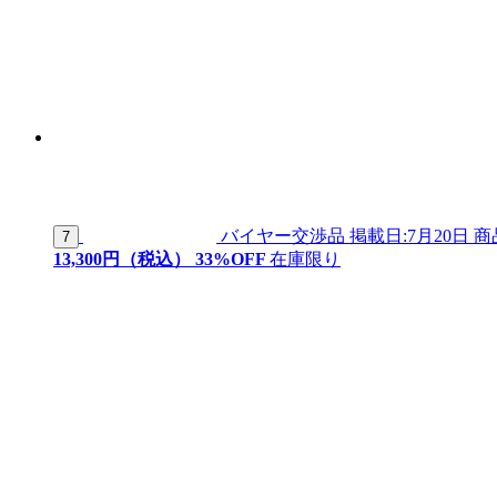
バイヤー交渉品
掲載日:7月20日
商
7
13,
300
円（税込）
33
%OFF
在庫限り