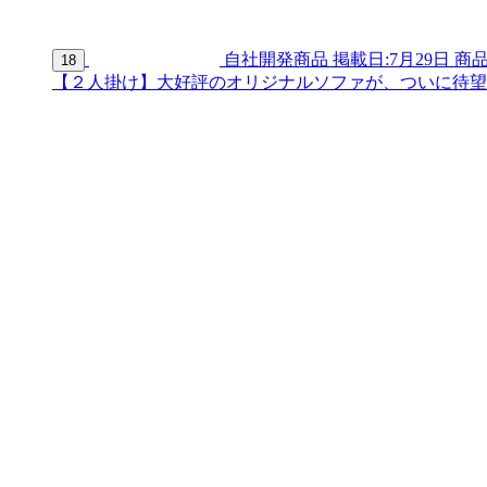
自社開発商品
掲載日:7月29日
商品
18
【２人掛け】大好評のオリジナルソファが、ついに待望の