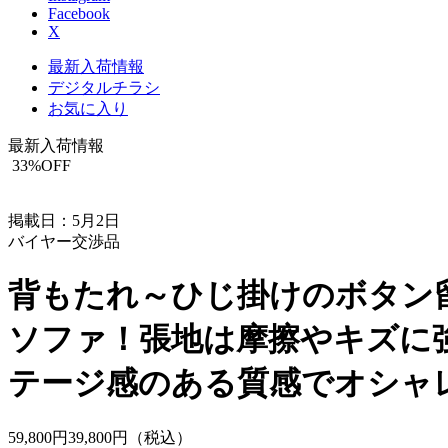
Facebook
X
最新入荷情報
デジタルチラシ
お気に入り
最新入荷情報
33
%OFF
掲載日：5月2日
バイヤー交渉品
背もたれ～ひじ掛けのボタン
ソファ！張地は摩擦やキズに
テージ感のある質感でオシャ
59,800
円
39,
800
円（税込）