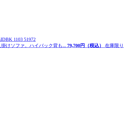
ID
BK 1103 51972
掛けソファ。ハイバック背も...
79,
700
円（税込）
在庫限り