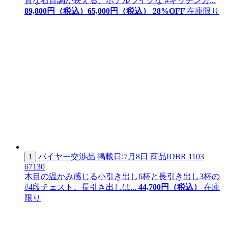
質な石目調が映える、ホテルライクな #キッチンカ...
89,800
円（税込）
65,
000
円（税込）
28
%OFF
在庫限り
バイヤー交渉品
掲載日:7月8日
商品ID
BR 1103
1
67130
木目の温かみ感じる小引き出し6杯と長引き出し3杯の
#4段チェスト。長引き出しは...
44,
700
円（税込）
在庫
限り