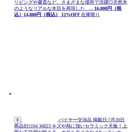
リビングや書斎など、さまざまな場所で活躍◎天然木
のようなリアルな木目を再現した、...
16,800
円（税
込）
14,
800
円（税込）
12
%OFF
在庫限り
バイヤー交渉品
掲載日:7月20日
8
商品ID
1104 36823
キズや熱に強いセラミック天板！上