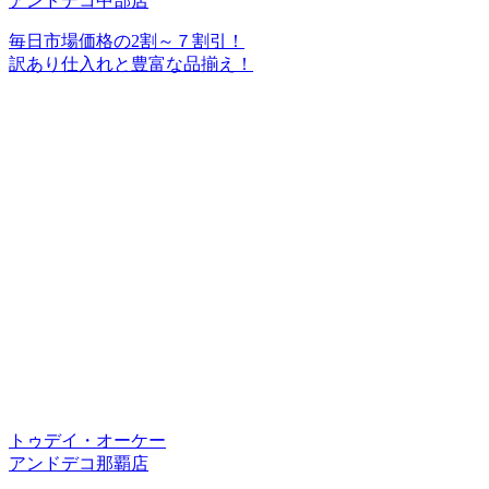
アンドデコ中部店
毎日市場価格の2割～７割引！
訳あり仕入れと豊富な品揃え！
トゥデイ・オーケー
アンドデコ那覇店