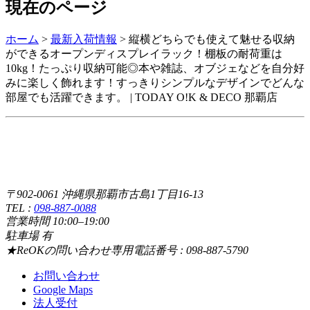
現在のページ
ホーム
>
最新入荷情報
>
縦横どちらでも使えて魅せる収納
ができるオープンディスプレイラック！棚板の耐荷重は
10kg！たっぷり収納可能◎本や雑誌、オブジェなどを自分好
みに楽しく飾れます！すっきりシンプルなデザインでどんな
部屋でも活躍できます。 | TODAY O!K & DECO 那覇店
〒902-0061 沖縄県那覇市古島1丁目16-13
TEL :
098-887-0088
営業時間 10:00–19:00
駐車場 有
★ReOKの問い合わせ専用電話番号 : 098-887-5790
お問い合わせ
Google Maps
法人受付