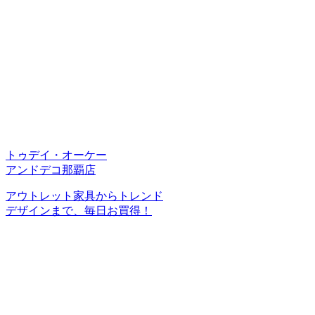
トゥデイ・オーケー
アンドデコ那覇店
アウトレット家具からトレンド
デザインまで、毎日お買得！