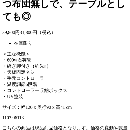
つ布団無しで、テーブルとし
ても◎
39,800
円
31,
800
円（税込）
在庫限り
＜主な機能＞
・600w石英管
・継ぎ脚付き（約5㎝）
・天板固定ネジ
・手元コントローラー
・温度調節6段階
・コントローラー収納ボックス
・UV塗装
サイズ：幅120 x 奥行90 x 高41 cm
1103 06113
こちらの商品は現品商品価格となります。価格の変動や数量