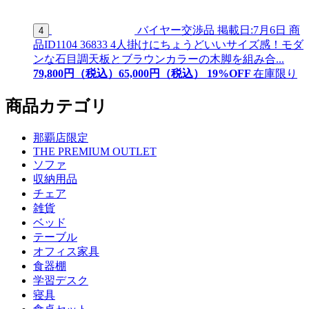
バイヤー交渉品
掲載日:7月6日
商
4
品ID
1104 36833
4人掛けにちょうどいいサイズ感！モダ
ンな石目調天板とブラウンカラーの木脚を組み合...
79,800
円（税込）
65,
000
円（税込）
19
%OFF
在庫限り
商品カテゴリ
那覇店限定
THE PREMIUM OUTLET
ソファ
収納用品
チェア
雑貨
ベッド
テーブル
オフィス家具
食器棚
学習デスク
寝具