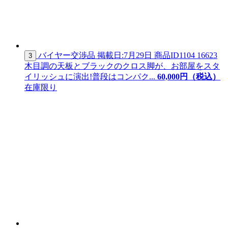
バイヤー交渉品
掲載日:7月29日
商品ID
1104 16623
3
木目調の天板とブラックのクロス脚が、お部屋をスタ
イリッシュに演出!普段はコンパク...
60,
000
円（税込）
在庫限り