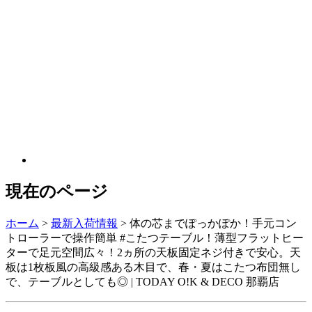
現在のページ
ホーム
>
最新入荷情報
>
体の芯までぽっかぽか！手元コン
トローラーで操作簡単 #こたつテーブル！薄型フラットヒー
ターで足元空間広々！2ヵ所の天板固定ネジ付きで安心。天
板は1枚板風の高級感ある木目で、春・夏はこたつ布団無し
で、テーブルとしても◎ | TODAY O!K & DECO 那覇店