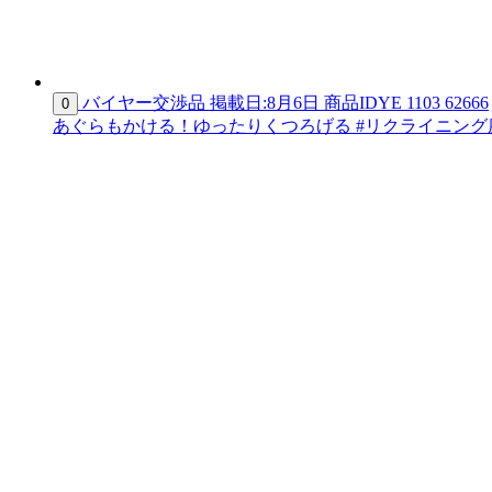
バイヤー交渉品
掲載日:8月6日
商品ID
YE 1103 62666
0
あぐらもかける！ゆったりくつろげる #リクライニング座