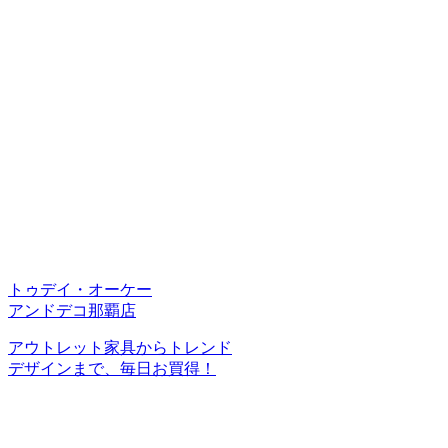
トゥデイ・オーケー
アンドデコ那覇店
アウトレット家具からトレンド
デザインまで、毎日お買得！