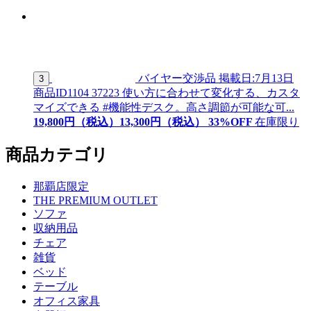
バイヤー交渉品
掲載日:7月13日
3
商品ID
1104 37223
使い方に合わせて変化する、カスタ
マイズできる #機能性デスク。高さ調節が可能な可...
19,800
円（税込）
13,
300
円（税込）
33
%OFF
在庫限り
商品カテゴリ
那覇店限定
THE PREMIUM OUTLET
ソファ
収納用品
チェア
雑貨
ベッド
テーブル
オフィス家具