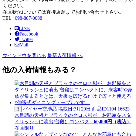
ください。
在庫状況については直接店舗までお問い合わせ下さい。
TEL :
098-887-0088
LINE
Facebook
Twitter
Mail
ウインドウを閉じる
最新入荷情報 へ
他の入荷情報もみる？
バイヤー交渉品
掲載日:7月29日
商品ID
1104 16623
3
木目調の天板とブラックのクロス脚が、お部屋をスタ
イリッシュに演出!普段はコンパク...
60,
000
円（税込）
在庫限り