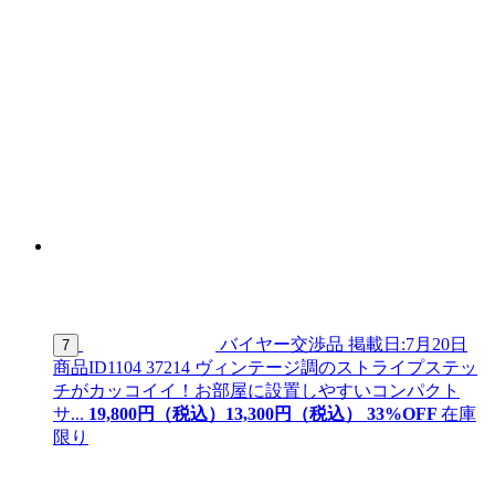
バイヤー交渉品
掲載日:7月20日
7
商品ID
1104 37214
ヴィンテージ調のストライプステッ
チがカッコイイ！お部屋に設置しやすいコンパクト
サ...
19,800
円（税込）
13,
300
円（税込）
33
%OFF
在庫
限り