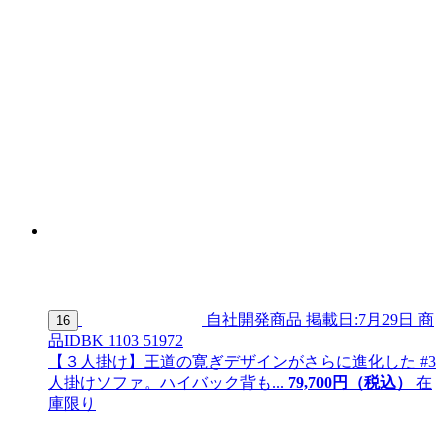
自社開発商品
掲載日:7月29日
商
16
品ID
BK 1103 51972
【３人掛け】王道の寛ぎデザインがさらに進化した #3
人掛けソファ。ハイバック背も...
79,
700
円（税込）
在
庫限り