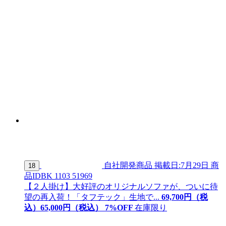
自社開発商品
掲載日:7月29日
商
18
品ID
BK 1103 51969
【２人掛け】大好評のオリジナルソファが、ついに待
望の再入荷！「タフテック」生地で...
69,700
円（税
込）
65,
000
円（税込）
7
%OFF
在庫限り