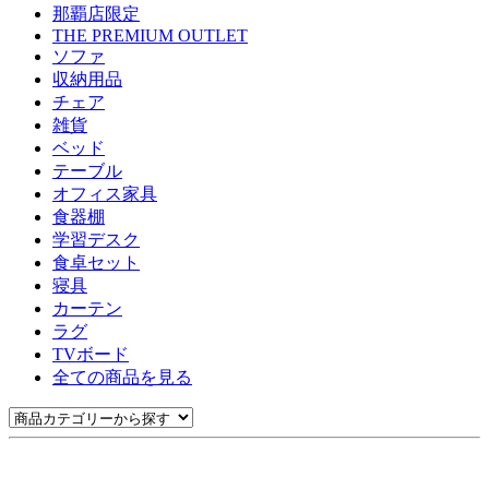
那覇店限定
THE PREMIUM OUTLET
ソファ
収納用品
チェア
雑貨
ベッド
テーブル
オフィス家具
食器棚
学習デスク
食卓セット
寝具
カーテン
ラグ
TVボード
全ての商品を見る