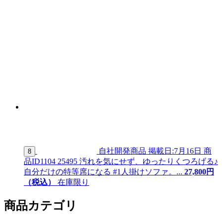
自社開発商品
掲載日:7月16日
商
8
品ID
1104 25495
汚れを気にせず、ゆったりくつろげる♪
自分だけの特等席になる #1人掛けソファ。...
27,
800
円
（税込）
在庫限り
商品カテゴリ