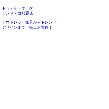
トゥデイ・オーケー
アンドデコ那覇店
アウトレット家具からトレンド
デザインまで、毎日お買得！