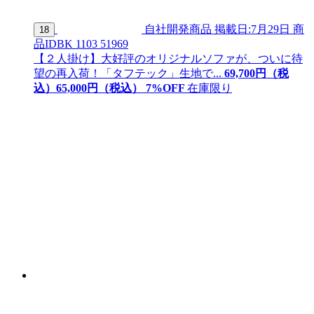
自社開発商品
掲載日:7月29日
商
18
品ID
BK 1103 51969
【２人掛け】大好評のオリジナルソファが、ついに待
望の再入荷！「タフテック」生地で...
69,700
円（税
込）
65,
000
円（税込）
7
%OFF
在庫限り