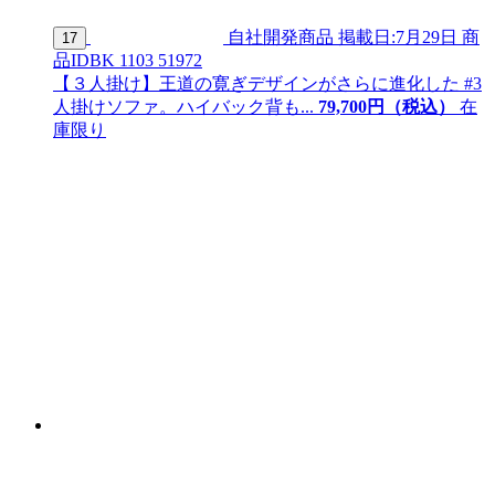
自社開発商品
掲載日:7月29日
商
17
品ID
BK 1103 51972
【３人掛け】王道の寛ぎデザインがさらに進化した #3
人掛けソファ。ハイバック背も...
79,
700
円（税込）
在
庫限り