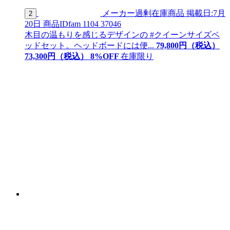
メーカー過剰在庫商品
掲載日:7月
2
20日
商品ID
fam 1104 37046
木目の温もりを感じるデザインの #クイーンサイズベ
ッドセット。ヘッドボードには便...
79,800
円（税込）
73,
300
円（税込）
8
%OFF
在庫限り