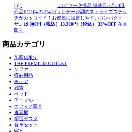
バイヤー交渉品
掲載日:7月20日
7
商品ID
1104 37214
ヴィンテージ調のストライプステッ
チがカッコイイ！お部屋に設置しやすいコンパクト
サ...
19,800
円（税込）
13,
300
円（税込）
33
%OFF
在庫
限り
商品カテゴリ
那覇店限定
THE PREMIUM OUTLET
ソファ
収納用品
チェア
雑貨
ベッド
テーブル
オフィス家具
食器棚
学習デスク
食卓セット
寝具