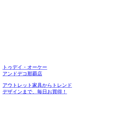
トゥデイ・オーケー
アンドデコ那覇店
アウトレット家具からトレンド
デザインまで、毎日お買得！