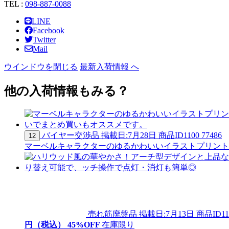
TEL :
098-887-0088
LINE
Facebook
Twitter
Mail
ウインドウを閉じる
最新入荷情報 へ
他の入荷情報もみる？
バイヤー交渉品
掲載日:7月28日
商品ID
1100 77486
12
マーベルキャラクターのゆるかわいいイラストプリントク
売れ筋廃盤品
掲載日:7月13日
商品ID
11
円（税込）
45
%OFF
在庫限り