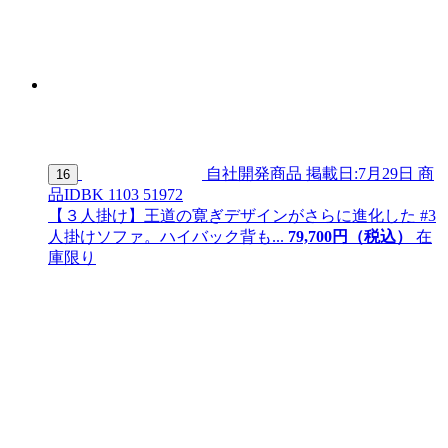
自社開発商品
掲載日:7月29日
商
16
品ID
BK 1103 51972
【３人掛け】王道の寛ぎデザインがさらに進化した #3
人掛けソファ。ハイバック背も...
79,
700
円（税込）
在
庫限り