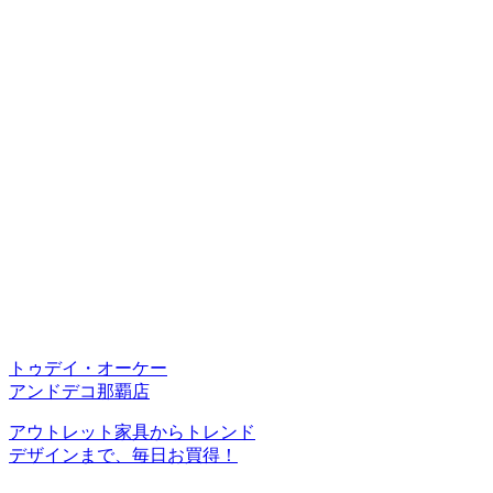
トゥデイ・オーケー
アンドデコ那覇店
アウトレット家具からトレンド
デザインまで、毎日お買得！