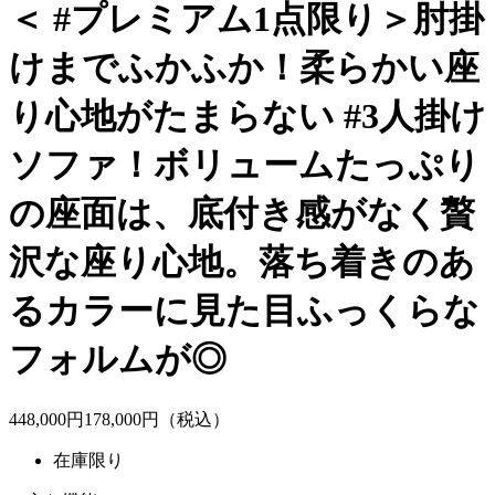
＜ #プレミアム1点限り＞肘掛
けまでふかふか！柔らかい座
り心地がたまらない #3人掛け
ソファ！ボリュームたっぷり
の座面は、底付き感がなく贅
沢な座り心地。落ち着きのあ
るカラーに見た目ふっくらな
フォルムが◎
448,000
円
178,
000
円（税込）
在庫限り