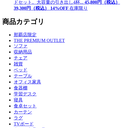
ドセット。大容量の引き出し4杯...
45,800
円（税込）
39,
300
円（税込）
14
%OFF
在庫限り
商品カテゴリ
那覇店限定
THE PREMIUM OUTLET
ソファ
収納用品
チェア
雑貨
ベッド
テーブル
オフィス家具
食器棚
学習デスク
寝具
食卓セット
カーテン
ラグ
TVボード