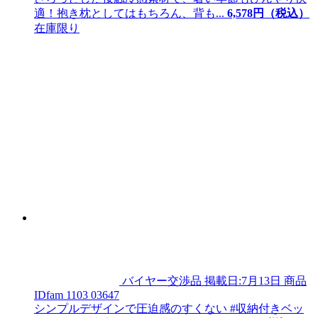
適！抱き枕としてはもちろん、背も...
6,
578
円（税込）
在庫限り
バイヤー交渉品
掲載日:7月13日
商品
ID
fam 1103 03647
シンプルデザインで圧迫感のすくない #収納付きベッ