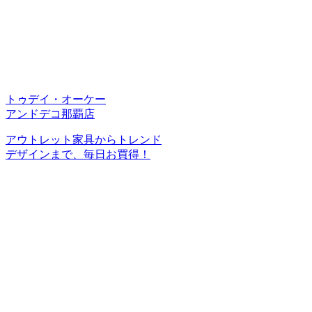
トゥデイ・オーケー
アンドデコ那覇店
アウトレット家具からトレンド
デザインまで、毎日お買得！