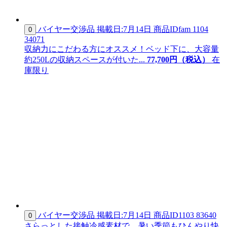
バイヤー交渉品
掲載日:7月14日
商品ID
fam 1104
0
34071
収納力にこだわる方にオススメ！ベッド下に、大容量
約250Lの収納スペースが付いた...
77,
700
円（税込）
在
庫限り
バイヤー交渉品
掲載日:7月14日
商品ID
1103 83640
0
さらっとした接触冷感素材で、暑い季節もひんやり快