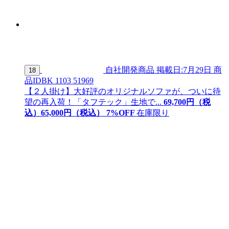
自社開発商品
掲載日:7月29日
商
18
品ID
BK 1103 51969
【２人掛け】大好評のオリジナルソファが、ついに待
望の再入荷！「タフテック」生地で...
69,700
円（税
込）
65,
000
円（税込）
7
%OFF
在庫限り