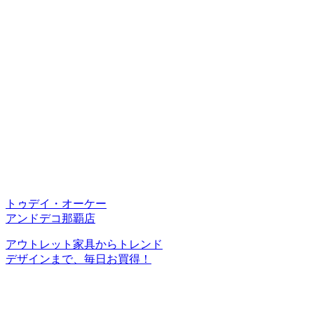
トゥデイ・オーケー
アンドデコ那覇店
アウトレット家具からトレンド
デザインまで、毎日お買得！