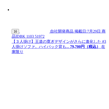
自社開発商品
掲載日:7月29日
商
16
品ID
BK 1103 51972
【３人掛け】王道の寛ぎデザインがさらに進化した #3
人掛けソファ。ハイバック背も...
79,
700
円（税込）
在
庫限り