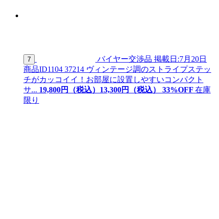
バイヤー交渉品
掲載日:7月20日
7
商品ID
1104 37214
ヴィンテージ調のストライプステッ
チがカッコイイ！お部屋に設置しやすいコンパクト
サ...
19,800
円（税込）
13,
300
円（税込）
33
%OFF
在庫
限り