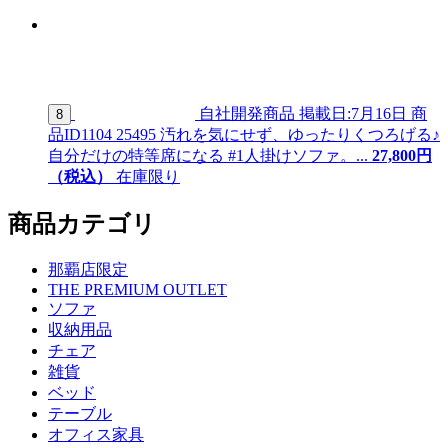
自社開発商品
掲載日:7月16日
商
8
品ID
1104 25495
汚れを気にせず、ゆったりくつろげる♪
自分だけの特等席になる #1人掛けソファ。...
27,
800
円
（税込）
在庫限り
商品カテゴリ
那覇店限定
THE PREMIUM OUTLET
ソファ
収納用品
チェア
雑貨
ベッド
テーブル
オフィス家具