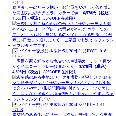
77154
線画タッチのリーフ柄が、お部屋をやさしく落ち着い
た雰囲気に◎ナチュラルカラーで家...
6,578
円（税込）
4,
607
円（税込）
30
%OFF
在庫限り
バイヤー交渉品
掲載日:5月30日
商品ID
YE 1018
7
01577
一際目を惹く鮮やかな色合いの #既製カーテン！爽や
かなイエローとグレーは青みがか...
6,578
円（税込）
4,
605
円（税込）
30
%OFF
在庫限り
バイヤー交渉品
掲載日:5月30日
商品ID
IV 1011
6
77136
素材感のある生地にサークル模様が整列した北欧モダ