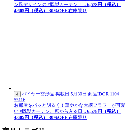
ン風デザインの #既製カーテン！...
6,578
円（税込）
4,
605
円（税込）
30
%OFF
在庫限り
バイヤー交渉品
掲載日:5月30日
商品ID
OR 1104
4
55116
お部屋をパッと明るく！華やかな大柄フラワーが可愛
い #既製カーテン。窓から入る日...
6,578
円（税込）
4,
605
円（税込）
30
%OFF
在庫限り