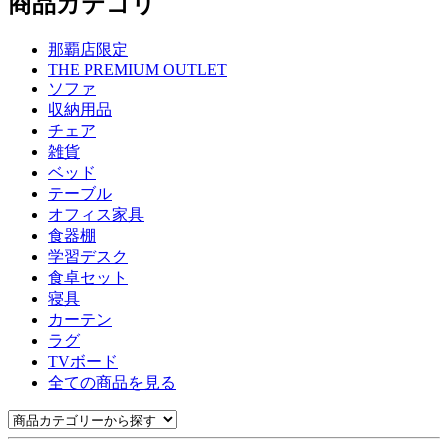
商品カテゴリ
那覇店限定
THE PREMIUM OUTLET
ソファ
収納用品
チェア
雑貨
ベッド
テーブル
オフィス家具
食器棚
学習デスク
食卓セット
寝具
カーテン
ラグ
TVボード
全ての商品を見る