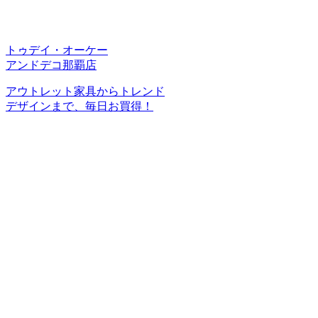
トゥデイ・オーケー
アンドデコ那覇店
アウトレット家具からトレンド
デザインまで、毎日お買得！