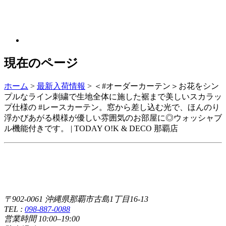
現在のページ
ホーム
>
最新入荷情報
>
＜#オーダーカーテン＞お花をシン
プルなライン刺繍で生地全体に施した裾まで美しいスカラッ
プ仕様の #レースカーテン。窓から差し込む光で、ほんのり
浮かびあがる模様が優しい雰囲気のお部屋に◎ウォッシャブ
ル機能付きです。 | TODAY O!K & DECO 那覇店
〒902-0061 沖縄県那覇市古島1丁目16-13
TEL :
098-887-0088
営業時間 10:00–19:00