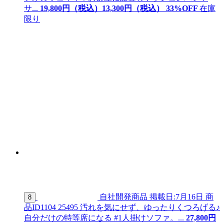
サ...
19,800
円（税込）
13,
300
円（税込）
33
%OFF
在庫
限り
自社開発商品
掲載日:7月16日
商
8
品ID
1104 25495
汚れを気にせず、ゆったりくつろげる♪
自分だけの特等席になる #1人掛けソファ。...
27,
800
円