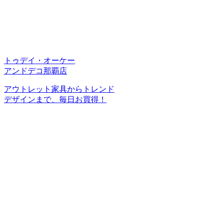
トゥデイ・オーケー
アンドデコ那覇店
アウトレット家具からトレンド
デザインまで、毎日お買得！