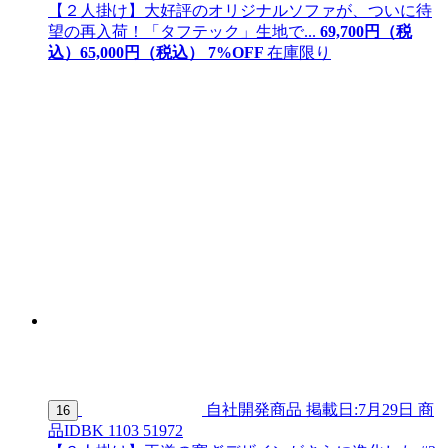
【２人掛け】大好評のオリジナルソファが、ついに待
望の再入荷！「タフテック」生地で...
69,700
円（税
込）
65,
000
円（税込）
7
%OFF
在庫限り
自社開発商品
掲載日:7月29日
商
16
品ID
BK 1103 51972