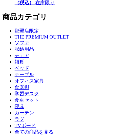
（税込）
在庫限り
商品カテゴリ
那覇店限定
THE PREMIUM OUTLET
ソファ
収納用品
チェア
雑貨
ベッド
テーブル
オフィス家具
食器棚
学習デスク
食卓セット
寝具
カーテン
ラグ
TVボード
全ての商品を見る