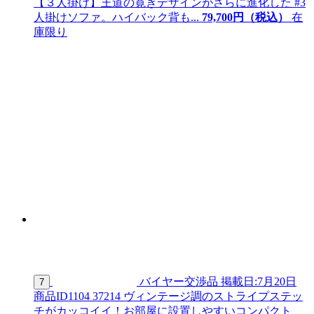
【３人掛け】王道の寛ぎデザインがさらに進化した #3
人掛けソファ。ハイバック背も...
79,
700
円（税込）
在
庫限り
バイヤー交渉品
掲載日:7月20日
7
商品ID
1104 37214
ヴィンテージ調のストライプステッ
チがカッコイイ！お部屋に設置しやすいコンパクト