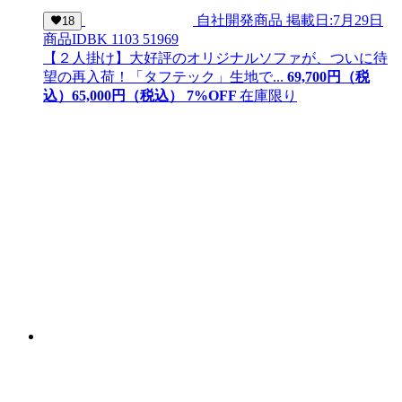
自社開発商品
掲載日:7月29日
18
商品ID
BK 1103 51969
【２人掛け】大好評のオリジナルソファが、ついに待
望の再入荷！「タフテック」生地で...
69,700
円（税
込）
65,
000
円（税込）
7
%OFF
在庫限り