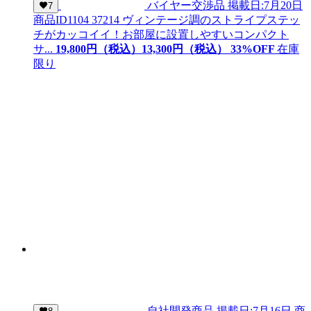
バイヤー交渉品
掲載日:7月20日
7
商品ID
1104 37214
ヴィンテージ調のストライプステッ
チがカッコイイ！お部屋に設置しやすいコンパクト
サ...
19,800
円（税込）
13,
300
円（税込）
33
%OFF
在庫
限り
自社開発商品
掲載日:7月16日
商