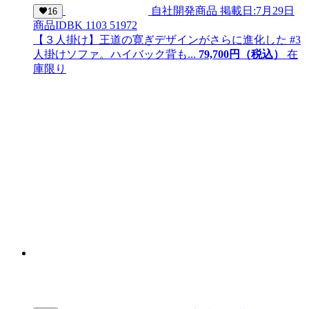
自社開発商品
掲載日:7月29日
16
商品ID
BK 1103 51972
【３人掛け】王道の寛ぎデザインがさらに進化した #3
人掛けソファ。ハイバック背も...
79,
700
円（税込）
在
庫限り