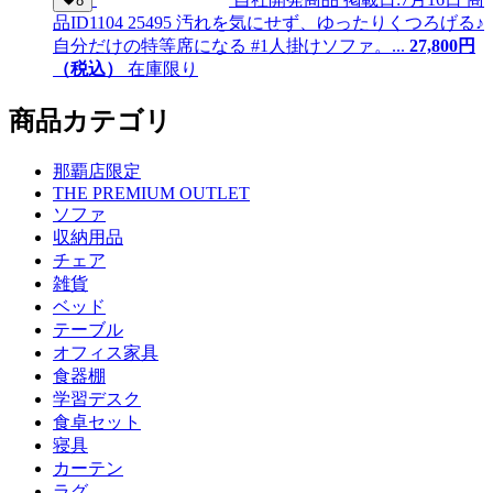
8
品ID
1104 25495
汚れを気にせず、ゆったりくつろげる♪
自分だけの特等席になる #1人掛けソファ。...
27,
800
円
（税込）
在庫限り
商品カテゴリ
那覇店限定
THE PREMIUM OUTLET
ソファ
収納用品
チェア
雑貨
ベッド
テーブル
オフィス家具
食器棚
学習デスク
食卓セット
寝具
カーテン
ラグ