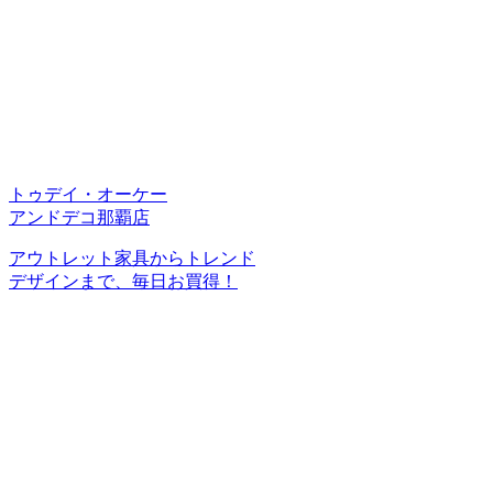
トゥデイ・オーケー
アンドデコ那覇店
アウトレット家具からトレンド
デザインまで、毎日お買得！