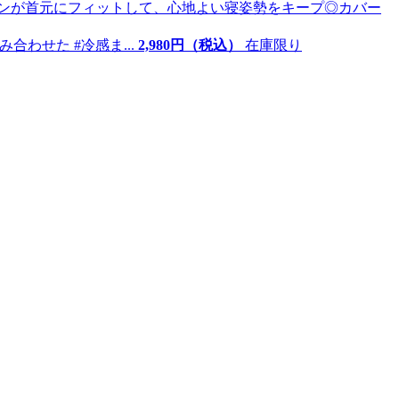
わせた #冷感ま...
2,
980
円（税込）
在庫限り