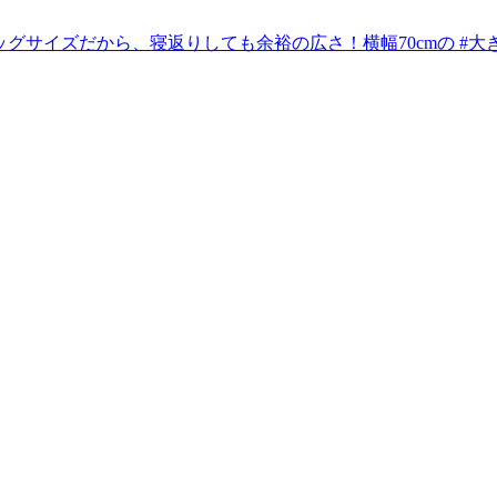
ッグサイズだから、寝返りしても余裕の広さ！横幅70cmの #大き