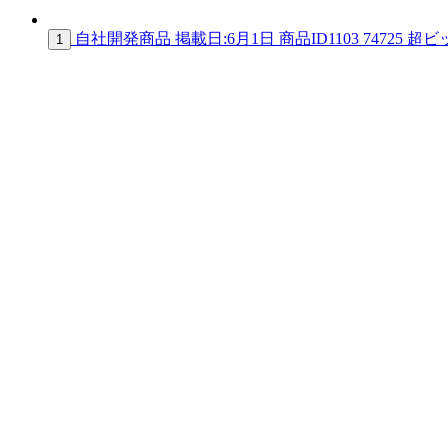
自社開発商品
掲載日:6月1日
商品ID
1103 74725
超ビ
1