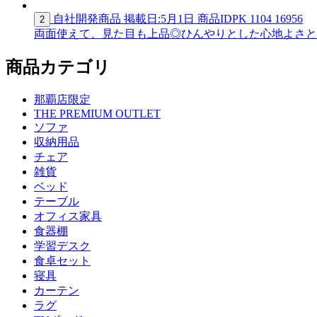
自社開発商品
掲載日:5月1日
商品ID
PK 1104 16956
2
両面使えて、見た目も上品◎ひんやりとした心地よさと、
商品カテゴリ
那覇店限定
THE PREMIUM OUTLET
ソファ
収納用品
チェア
雑貨
ベッド
テーブル
オフィス家具
食器棚
学習デスク
食卓セット
寝具
カーテン
ラグ