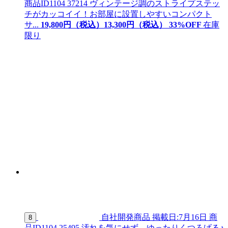
商品ID
1104 37214
ヴィンテージ調のストライプステッ
チがカッコイイ！お部屋に設置しやすいコンパクト
サ...
19,800
円（税込）
13,
300
円（税込）
33
%OFF
在庫
限り
自社開発商品
掲載日:7月16日
商
8
品ID
1104 25495
汚れを気にせず、ゆったりくつろげる♪