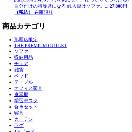
自分だけの特等席になる #1人掛けソファ。...
27,
800
円
（税込）
在庫限り
商品カテゴリ
那覇店限定
THE PREMIUM OUTLET
ソファ
収納用品
チェア
雑貨
ベッド
テーブル
オフィス家具
食器棚
学習デスク
食卓セット
寝具
カーテン
ラグ
TVボード