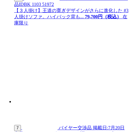
品ID
BK 1103 51972
【３人掛け】王道の寛ぎデザインがさらに進化した #3
人掛けソファ。ハイバック背も...
79,
700
円（税込）
在
庫限り
バイヤー交渉品
掲載日:7月20日
7