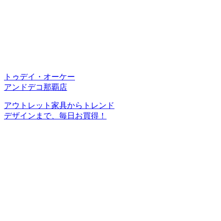
トゥデイ・オーケー
アンドデコ那覇店
アウトレット家具からトレンド
デザインまで、毎日お買得！