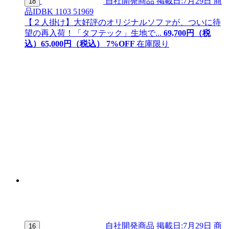
自社開発商品
掲載日:7月29日
商
18
品ID
BK 1103 51969
【２人掛け】大好評のオリジナルソファが、ついに待
望の再入荷！「タフテック」生地で...
69,700
円（税
込）
65,
000
円（税込）
7
%OFF
在庫限り
自社開発商品
掲載日:7月29日
商
16