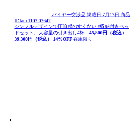
バイヤー交渉品
掲載日:7月13日
商品
ID
fam 1103 03647
シンプルデザインで圧迫感のすくない #収納付きベッ
ドセット。大容量の引き出し4杯...
45,800
円（税込）
39,
300
円（税込）
14
%OFF
在庫限り