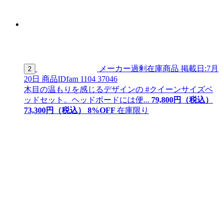
メーカー過剰在庫商品
掲載日:7月
2
20日
商品ID
fam 1104 37046
木目の温もりを感じるデザインの #クイーンサイズベ
ッドセット。ヘッドボードには便...
79,800
円（税込）
73,
300
円（税込）
8
%OFF
在庫限り