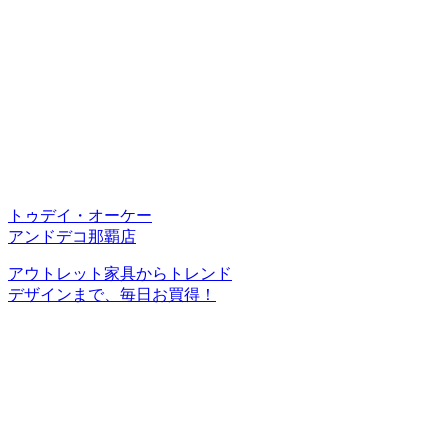
トゥデイ・オーケー
アンドデコ那覇店
アウトレット家具からトレンド
デザインまで、毎日お買得！