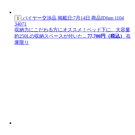
バイヤー交渉品
掲載日:7月14日
商品ID
fam 1104
1
34071
収納力にこだわる方にオススメ！ベッド下に、大容量
約250Lの収納スペースが付いた...
77,
700
円（税込）
在
庫限り