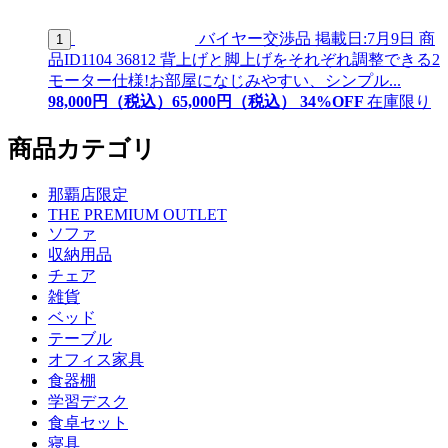
バイヤー交渉品
掲載日:7月9日
商
1
品ID
1104 36812
背上げと脚上げをそれぞれ調整できる2
モーター仕様!お部屋になじみやすい、シンプル...
98,000
円（税込）
65,
000
円（税込）
34
%OFF
在庫限り
商品カテゴリ
那覇店限定
THE PREMIUM OUTLET
ソファ
収納用品
チェア
雑貨
ベッド
テーブル
オフィス家具
食器棚
学習デスク
食卓セット
寝具