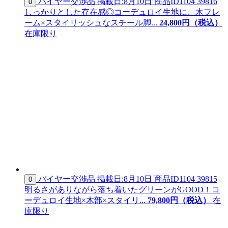
バイヤー交渉品
掲載日:8月10日
商品ID
1104 39816
0
しっかりとした存在感◎コーデュロイ生地に、木フレ
ーム×スタイリッシュなスチール脚...
24,
800
円（税込）
在庫限り
バイヤー交渉品
掲載日:8月10日
商品ID
1104 39815
0
明るさがありながら落ち着いたグリーンがGOOD！コ
ーデュロイ生地×木部×スタイリ...
79,
800
円（税込）
在
庫限り