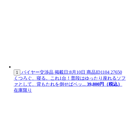
バイヤー交渉品
掲載日:8月10日
商品ID
1104 27650
1
くつろぐ、寝る。これ1台！普段はゆったり座れるソフ
ァとして、背もたれを倒せばベッ...
39,
800
円（税込）
在庫限り