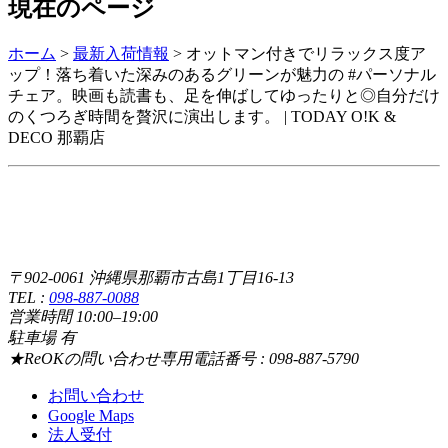
現在のページ
ホーム
>
最新入荷情報
>
オットマン付きでリラックス度ア
ップ！落ち着いた深みのあるグリーンが魅力の #パーソナル
チェア。映画も読書も、足を伸ばしてゆったりと◎自分だけ
のくつろぎ時間を贅沢に演出します。 | TODAY O!K &
DECO 那覇店
〒902-0061 沖縄県那覇市古島1丁目16-13
TEL :
098-887-0088
営業時間 10:00–19:00
駐車場 有
★ReOKの問い合わせ専用電話番号 : 098-887-5790
お問い合わせ
Google Maps
法人受付