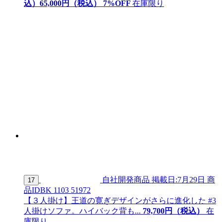
込）
65,
000
円（税込）
7
%OFF
在庫限り
自社開発商品
掲載日:7月29日
商
17
品ID
BK 1103 51972
【３人掛け】王道の寛ぎデザインがさらに進化した #3
人掛けソファ。ハイバック背も...
79,
700
円（税込）
在
庫限り