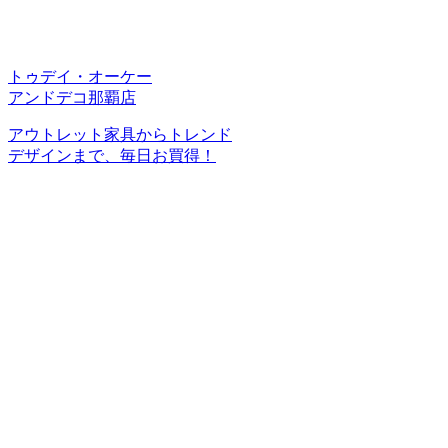
トゥデイ・オーケー
アンドデコ那覇店
アウトレット家具からトレンド
デザインまで、毎日お買得！