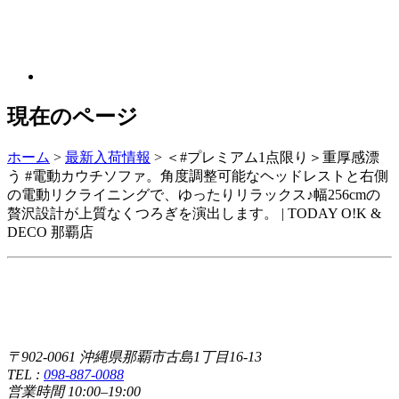
現在のページ
ホーム
>
最新入荷情報
>
＜#プレミアム1点限り＞重厚感漂
う #電動カウチソファ。角度調整可能なヘッドレストと右側
の電動リクライニングで、ゆったりリラックス♪幅256cmの
贅沢設計が上質なくつろぎを演出します。 | TODAY O!K &
DECO 那覇店
〒902-0061 沖縄県那覇市古島1丁目16-13
TEL :
098-887-0088
営業時間 10:00–19:00