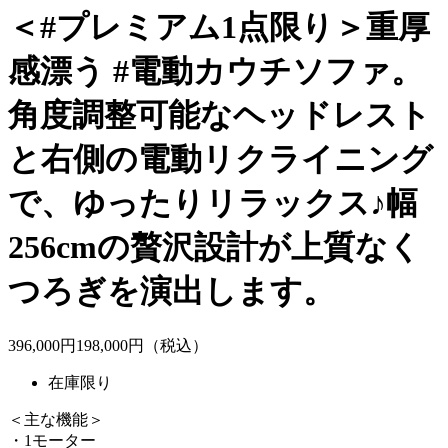
＜#プレミアム1点限り＞重厚
感漂う #電動カウチソファ。
角度調整可能なヘッドレスト
と右側の電動リクライニング
で、ゆったりリラックス♪幅
256cmの贅沢設計が上質なく
つろぎを演出します。
396,000
円
198,
000
円（税込）
在庫限り
＜主な機能＞
・1モーター