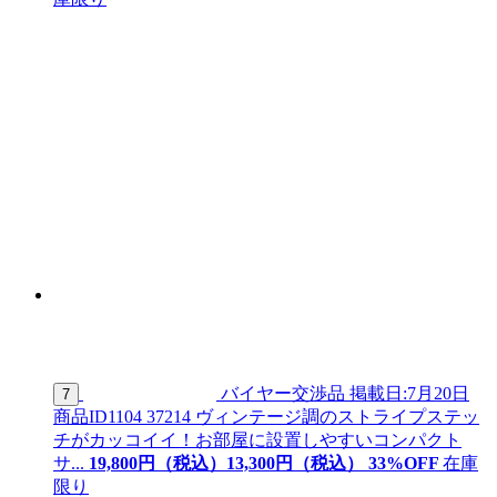
バイヤー交渉品
掲載日:7月20日
7
商品ID
1104 37214
ヴィンテージ調のストライプステッ
チがカッコイイ！お部屋に設置しやすいコンパクト
サ...
19,800
円（税込）
13,
300
円（税込）
33
%OFF
在庫
限り