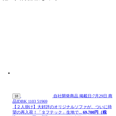
自社開発商品
掲載日:7月29日
商
18
品ID
BK 1103 51969
【２人掛け】大好評のオリジナルソファが、ついに待
望の再入荷！「タフテック」生地で...
69,700
円（税