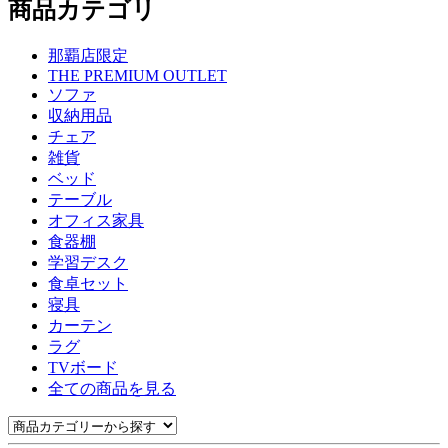
商品カテゴリ
那覇店限定
THE PREMIUM OUTLET
ソファ
収納用品
チェア
雑貨
ベッド
テーブル
オフィス家具
食器棚
学習デスク
食卓セット
寝具
カーテン
ラグ
TVボード
全ての商品を見る