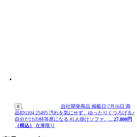
自社開発商品
掲載日:7月16日
商
8
品ID
1104 25495
汚れを気にせず、ゆったりくつろげる♪
自分だけの特等席になる #1人掛けソファ。...
27,
800
円
（税込）
在庫限り