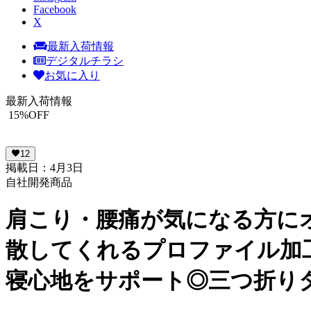
Facebook
X
最新入荷情報
デジタルチラシ
お気に入り
最新入荷情報
15
%OFF
12
掲載日：4月3日
自社開発商品
肩こり・腰痛が気になる方に
散してくれるプロファイル加工
寝心地をサポート◎三つ折り