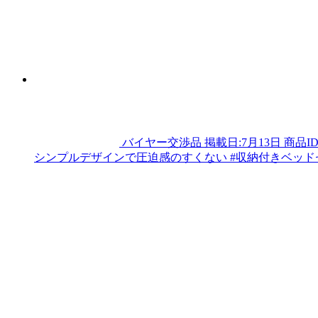
バイヤー交渉品
掲載日:7月13日
商品I
シンプルデザインで圧迫感のすくない #収納付きベッドセ