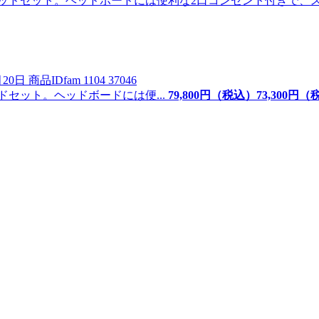
20日
商品ID
fam 1104 37046
セット。ヘッドボードには便...
79,800
円（税込）
73,
300
円（