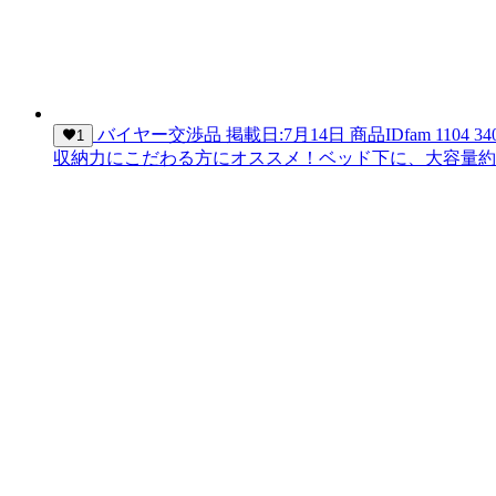
バイヤー交渉品
掲載日:7月14日
商品ID
fam 1104 34
1
収納力にこだわる方にオススメ！ベッド下に、大容量約25