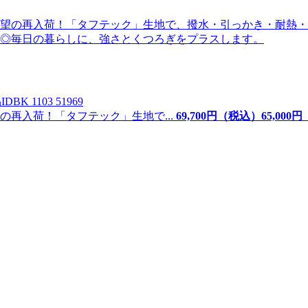
ID
BK 1103 51969
再入荷！「タフテック」生地で...
69,700
円（税込）
65,
000
円