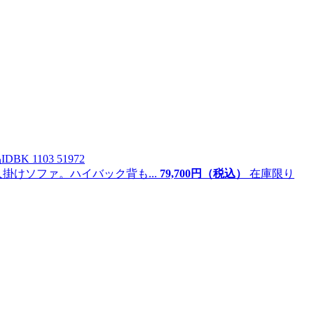
ID
BK 1103 51972
掛けソファ。ハイバック背も...
79,
700
円（税込）
在庫限り