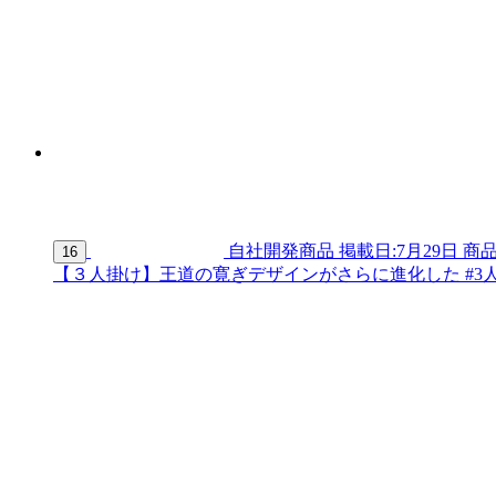
自社開発商品
掲載日:7月29日
商品
16
【３人掛け】王道の寛ぎデザインがさらに進化した #3人