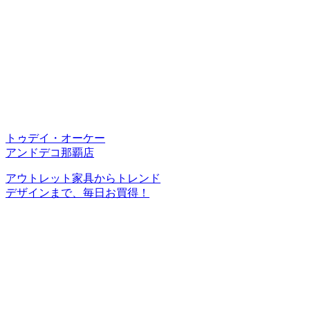
トゥデイ・オーケー
アンドデコ那覇店
アウトレット家具からトレンド
デザインまで、毎日お買得！