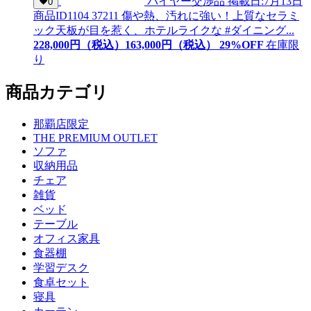
バイヤー交渉品
掲載日:7月13日
0
商品ID
1104 37211
傷や熱、汚れに強い！上質なセラミ
ック天板が目を惹く、ホテルライクな #ダイニング...
228,000
円（税込）
163,
000
円（税込）
29
%OFF
在庫限
り
商品カテゴリ
那覇店限定
THE PREMIUM OUTLET
ソファ
収納用品
チェア
雑貨
ベッド
テーブル
オフィス家具
食器棚
学習デスク
食卓セット
寝具