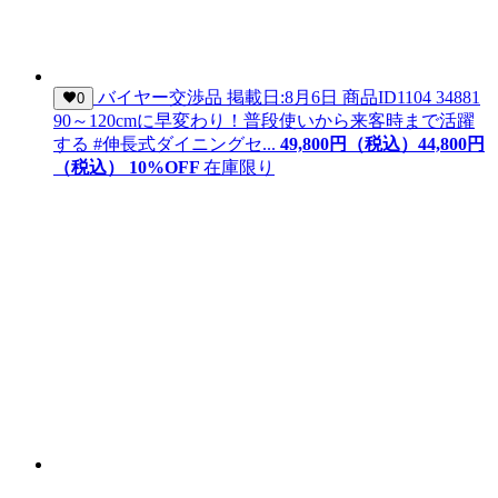
バイヤー交渉品
掲載日:8月6日
商品ID
1104 34881
0
90～120cmに早変わり！普段使いから来客時まで活躍
する #伸長式ダイニングセ...
49,800
円（税込）
44,
800
円
（税込）
10
%OFF
在庫限り