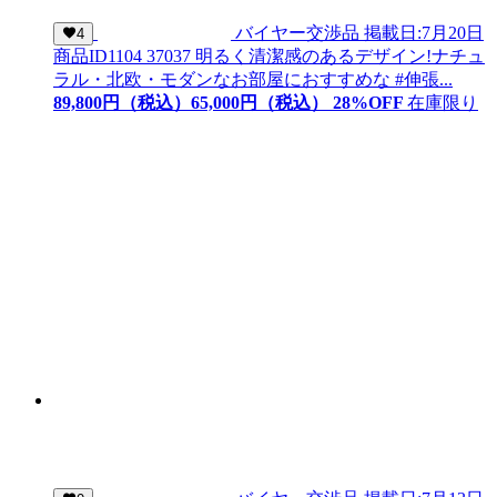
バイヤー交渉品
掲載日:7月20日
4
商品ID
1104 37037
明るく清潔感のあるデザイン!ナチュ
ラル・北欧・モダンなお部屋におすすめな #伸張...
89,800
円（税込）
65,
000
円（税込）
28
%OFF
在庫限り