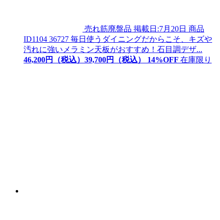
売れ筋廃盤品
掲載日:7月20日
商品
ID
1104 36727
毎日使うダイニングだからこそ、キズや
汚れに強いメラミン天板がおすすめ！石目調デザ...
46,200
円（税込）
39,
700
円（税込）
14
%OFF
在庫限り