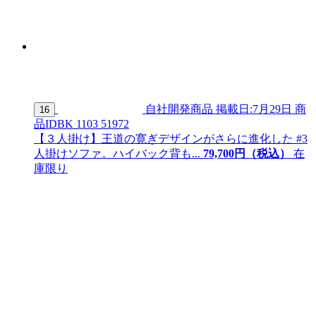
自社開発商品
掲載日:7月29日
商
16
品ID
BK 1103 51972
【３人掛け】王道の寛ぎデザインがさらに進化した #3
人掛けソファ。ハイバック背も...
79,
700
円（税込）
在
庫限り