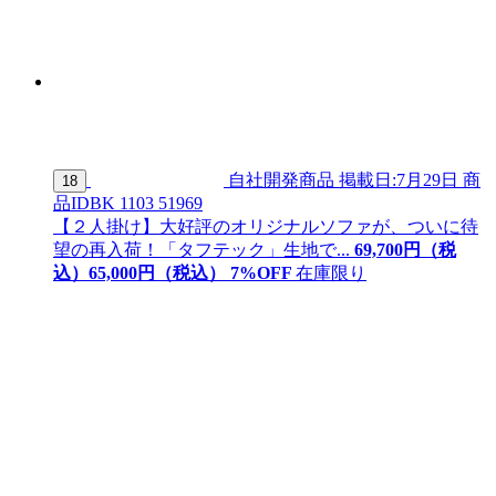
自社開発商品
掲載日:7月29日
商
18
品ID
BK 1103 51969
【２人掛け】大好評のオリジナルソファが、ついに待
望の再入荷！「タフテック」生地で...
69,700
円（税
込）
65,
000
円（税込）
7
%OFF
在庫限り