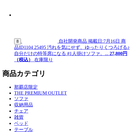
自社開発商品
掲載日:7月16日
商
8
品ID
1104 25495
汚れを気にせず、ゆったりくつろげる♪
自分だけの特等席になる #1人掛けソファ。...
27,
800
円
（税込）
在庫限り
商品カテゴリ
那覇店限定
THE PREMIUM OUTLET
ソファ
収納用品
チェア
雑貨
ベッド
テーブル