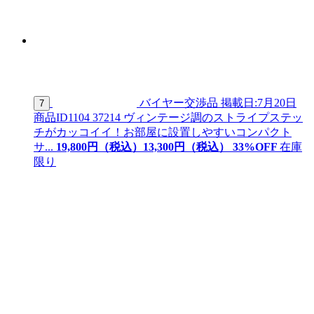
バイヤー交渉品
掲載日:7月20日
7
商品ID
1104 37214
ヴィンテージ調のストライプステッ
チがカッコイイ！お部屋に設置しやすいコンパクト
サ...
19,800
円（税込）
13,
300
円（税込）
33
%OFF
在庫
限り