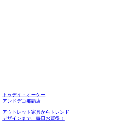
トゥデイ・オーケー
アンドデコ那覇店
アウトレット家具からトレンド
デザインまで、毎日お買得！