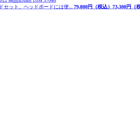
0日
商品ID
fam 1104 37046
セット。ヘッドボードには便...
79,800
円（税込）
73,
300
円（