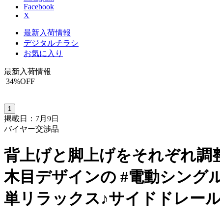
Facebook
X
最新入荷情報
デジタルチラシ
お気に入り
最新入荷情報
34
%OFF
1
掲載日：7月9日
バイヤー交渉品
背上げと脚上げをそれぞれ調
木目デザインの #電動シン
単リラックス♪サイドドレー