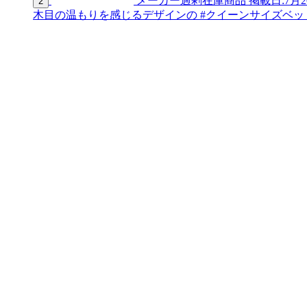
メーカー過剰在庫商品
掲載日:7月2
2
木目の温もりを感じるデザインの #クイーンサイズベッド