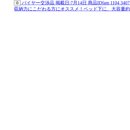
バイヤー交渉品
掲載日:7月14日
商品ID
fam 1104 3407
0
収納力にこだわる方にオススメ！ベッド下に、大容量約25