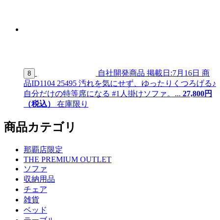
自社開発商品
掲載日:7月16日
商
8
品ID
1104 25495
汚れを気にせず、ゆったりくつろげる♪
自分だけの特等席になる #1人掛けソファ。...
27,
800
円
（税込）
在庫限り
商品カテゴリ
那覇店限定
THE PREMIUM OUTLET
ソファ
収納用品
チェア
雑貨
ベッド