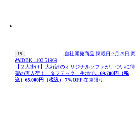
自社開発商品
掲載日:7月29日
商
18
品ID
BK 1103 51969
【２人掛け】大好評のオリジナルソファが、ついに待
望の再入荷！「タフテック」生地で...
69,700
円（税
込）
65,
000
円（税込）
7
%OFF
在庫限り