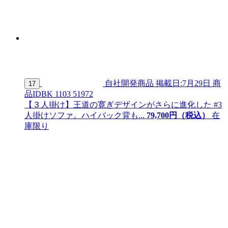
自社開発商品
掲載日:7月29日
商
17
品ID
BK 1103 51972
【３人掛け】王道の寛ぎデザインがさらに進化した #3
人掛けソファ。ハイバック背も...
79,
700
円（税込）
在
庫限り