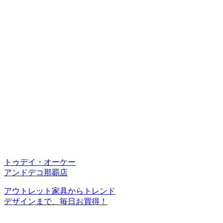
トゥデイ・オーケー
アンドデコ那覇店
アウトレット家具からトレンド
デザインまで、毎日お買得！