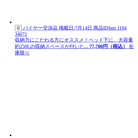
バイヤー交渉品
掲載日:7月14日
商品ID
fam 1104
0
34071
収納力にこだわる方にオススメ！ベッド下に、大容量
約250Lの収納スペースが付いた...
77,
700
円（税込）
在
庫限り