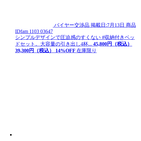
バイヤー交渉品
掲載日:7月13日
商品
ID
fam 1103 03647
シンプルデザインで圧迫感のすくない #収納付きベッ
ドセット。大容量の引き出し4杯...
45,800
円（税込）
39,
300
円（税込）
14
%OFF
在庫限り