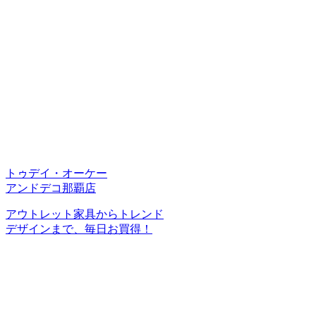
トゥデイ・オーケー
アンドデコ那覇店
アウトレット家具からトレンド
デザインまで、毎日お買得！