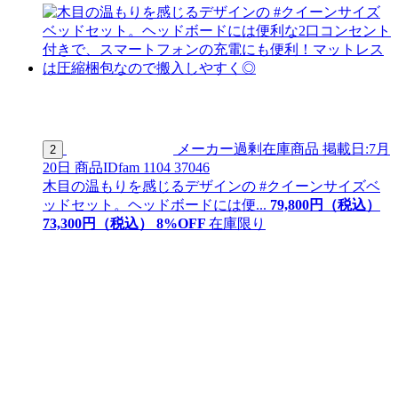
メーカー過剰在庫商品
掲載日:7月
2
20日
商品ID
fam 1104 37046
木目の温もりを感じるデザインの #クイーンサイズベ
ッドセット。ヘッドボードには便...
79,800
円（税込）
73,
300
円（税込）
8
%OFF
在庫限り