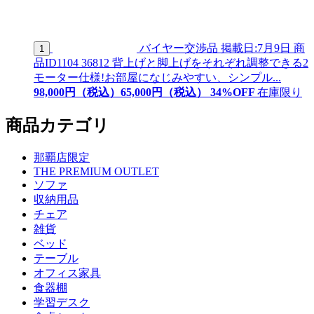
バイヤー交渉品
掲載日:7月9日
商
1
品ID
1104 36812
背上げと脚上げをそれぞれ調整できる2
モーター仕様!お部屋になじみやすい、シンプル...
98,000
円（税込）
65,
000
円（税込）
34
%OFF
在庫限り
商品カテゴリ
那覇店限定
THE PREMIUM OUTLET
ソファ
収納用品
チェア
雑貨
ベッド
テーブル
オフィス家具
食器棚
学習デスク