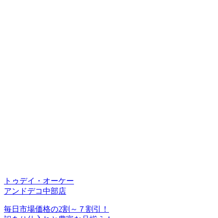
トゥデイ・オーケー
アンドデコ中部店
毎日市場価格の2割～７割引！