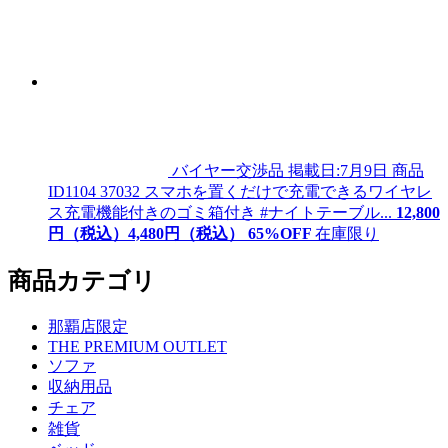
バイヤー交渉品
掲載日:7月9日
商品
ID
1104 37032
スマホを置くだけで充電できるワイヤレ
ス充電機能付きのゴミ箱付き #ナイトテーブル...
12,800
円（税込）
4,
480
円（税込）
65
%OFF
在庫限り
商品カテゴリ
那覇店限定
THE PREMIUM OUTLET
ソファ
収納用品
チェア
雑貨