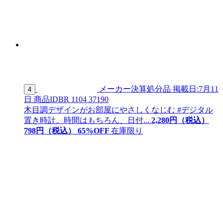
メーカー決算処分品
掲載日:7月11
4
日
商品ID
BR 1104 37190
木目調デザインがお部屋にやさしくなじむ #デジタル
置き時計。時間はもちろん、日付...
2,280
円（税込）
798
円（税込）
65
%OFF
在庫限り