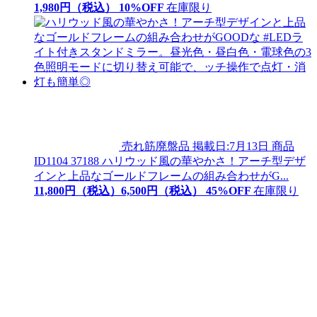
1,
980
円（税込）
10
%OFF
在庫限り
売れ筋廃盤品
掲載日:7月13日
商品
ID
1104 37188
ハリウッド風の華やかさ！アーチ型デザ
インと上品なゴールドフレームの組み合わせがG...
11,800
円（税込）
6,
500
円（税込）
45
%OFF
在庫限り