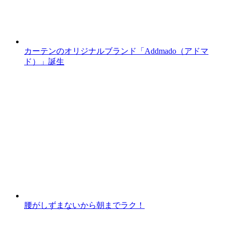
カーテンのオリジナルブランド「Addmado（アドマ
ド）」誕生
腰がしずまないから朝までラク！