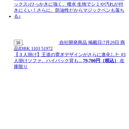
自社開発商品
掲載日:7月29日
商
16
品ID
BK 1103 51972
【３人掛け】王道の寛ぎデザインがさらに進化した #3
人掛けソファ。ハイバック背も...
79,
700
円（税込）
在
庫限り