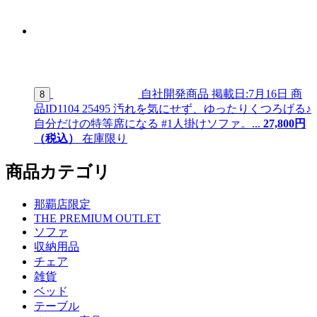
自社開発商品
掲載日:7月16日
商
8
品ID
1104 25495
汚れを気にせず、ゆったりくつろげる♪
自分だけの特等席になる #1人掛けソファ。...
27,
800
円
（税込）
在庫限り
商品カテゴリ
那覇店限定
THE PREMIUM OUTLET
ソファ
収納用品
チェア
雑貨
ベッド
テーブル