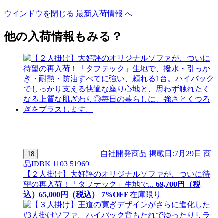
ウインドウを閉じる
最新入荷情報 へ
他の入荷情報もみる？
自社開発商品
掲載日:7月29日
商
18
品ID
BK 1103 51969
【２人掛け】大好評のオリジナルソファが、ついに待
望の再入荷！「タフテック」生地で...
69,700
円（税
込）
65,
000
円（税込）
7
%OFF
在庫限り