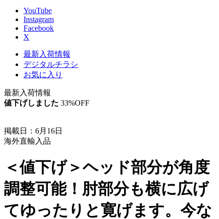
YouTube
Instagram
Facebook
X
最新入荷情報
デジタルチラシ
お気に入り
最新入荷情報
値下げ
しました
33
%OFF
掲載日：6月16日
海外直輸入品
＜値下げ＞ヘッド部分が角度
調整可能！肘部分も横に広げ
てゆったりと寛げます。今な