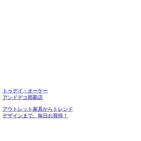
トゥデイ・オーケー
アンドデコ那覇店
アウトレット家具からトレンド
デザインまで、毎日お買得！