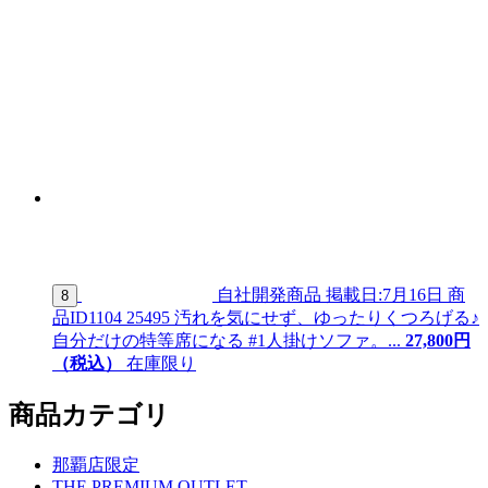
自社開発商品
掲載日:7月16日
商
8
品ID
1104 25495
汚れを気にせず、ゆったりくつろげる♪
自分だけの特等席になる #1人掛けソファ。...
27,
800
円
（税込）
在庫限り
商品カテゴリ
那覇店限定
THE PREMIUM OUTLET