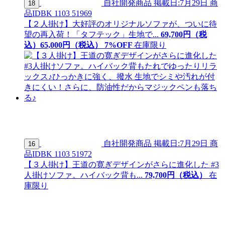
自社開発商品
掲載日:7月29日
商
18
品ID
BK 1103 51969
【２人掛け】大好評のオリジナルソファが、ついに待
望の再入荷！「タフテック」生地で...
69,700
円（税
込）
65,
000
円（税込）
7
%OFF
在庫限り
自社開発商品
掲載日:7月29日
商
16
品ID
BK 1103 51972
【３人掛け】王道の寛ぎデザインがさらに進化した #3
人掛けソファ。ハイバック背も...
79,
700
円（税込）
在
庫限り