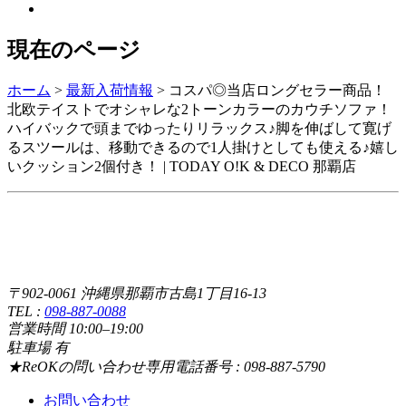
現在のページ
ホーム
>
最新入荷情報
>
コスパ◎当店ロングセラー商品！
北欧テイストでオシャレな2トーンカラーのカウチソファ！
ハイバックで頭までゆったりリラックス♪脚を伸ばして寛げ
るスツールは、移動できるので1人掛けとしても使える♪嬉し
いクッション2個付き！ | TODAY O!K & DECO 那覇店
〒902-0061 沖縄県那覇市古島1丁目16-13
TEL :
098-887-0088
営業時間 10:00–19:00
駐車場 有
★ReOKの問い合わせ専用電話番号 : 098-887-5790
お問い合わせ