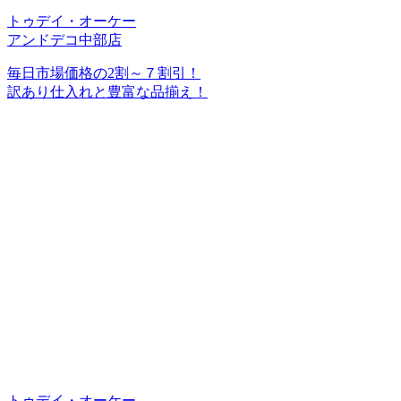
トゥデイ・オーケー
アンドデコ中部店
毎日市場価格の2割～７割引！
訳あり仕入れと豊富な品揃え！
トゥデイ・オーケー