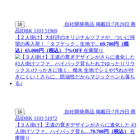
自社開発商品
掲載日:7月29日
商
18
品ID
BK 1103 51969
【２人掛け】大好評のオリジナルソファが、ついに待
望の再入荷！「タフテック」生地で...
69,700
円（税
込）
65,
000
円（税込）
7
%OFF
在庫限り
自社開発商品
掲載日:7月29日
商
16
品ID
BK 1103 51972
【３人掛け】王道の寛ぎデザインがさらに進化した #3
人掛けソファ。ハイバック背も...
79,
700
円（税込）
在
庫限り