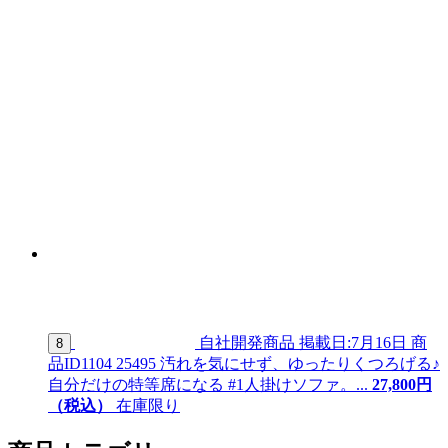
自社開発商品
掲載日:7月16日
商
8
品ID
1104 25495
汚れを気にせず、ゆったりくつろげる♪
自分だけの特等席になる #1人掛けソファ。...
27,
800
円
（税込）
在庫限り