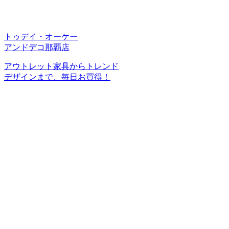
トゥデイ・オーケー
アンドデコ那覇店
アウトレット家具からトレンド
デザインまで、毎日お買得！