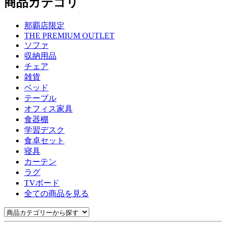
商品カテゴリ
那覇店限定
THE PREMIUM OUTLET
ソファ
収納用品
チェア
雑貨
ベッド
テーブル
オフィス家具
食器棚
学習デスク
食卓セット
寝具
カーテン
ラグ
TVボード
全ての商品を見る