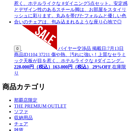
バイヤー交渉品
掲載日:7月13日
0
商品ID
1104 37211
傷や熱、汚れに強い！上質なセラミ
ック天板が目を惹く、ホテルライクな #ダイニング...
228,000
円（税込）
163,
000
円（税込）
29
%OFF
在庫限
り
商品カテゴリ
那覇店限定
THE PREMIUM OUTLET
ソファ
収納用品
チェア
雑貨