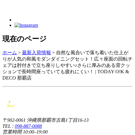
現在のページ
ホーム
>
最新入荷情報
>
自然な風合いで落ち着いた仕上が
りが人気の和風モダンダイニングセット！広々座面の回転チ
ェアは肘付きで立ち座りしやすい♪さらに厚みのある背クッ
ションで長時間座っていても疲れにくい！ | TODAY O!K &
DECO 那覇店
〒902-0061 沖縄県那覇市古島1丁目16-13
TEL :
098-887-0088
営業時間 10:00–19:00