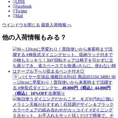
LINE
Facebook
Twitter
Mail
ウインドウを閉じる
最新入荷情報 へ
他の入荷情報もみる？
バイヤー交渉品
掲載日:8月6日
商品ID
1104 34881
90
0
～120cmに早変わり！普段使いから来客時まで活躍す
る #伸長式ダイニングセ...
49,800
円（税込）
44,
800
円
（税込）
10
%OFF
在庫限り