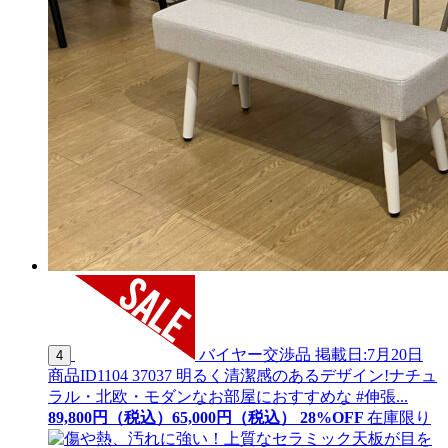
バイヤー交渉品
掲載日:7月20日
4
商品ID
1104 37037
明るく清潔感のあるデザイン!ナチュ
ラル・北欧・モダンなお部屋におすすめな #伸張...
89,800
円（税込）
65,
000
円（税込）
28
%OFF
在庫限り