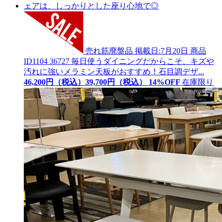
売れ筋廃盤品
掲載日:7月20日
商品
ID
1104 36727
毎日使うダイニングだからこそ、キズや
汚れに強いメラミン天板がおすすめ！石目調デザ...
46,200
円（税込）
39,
700
円（税込）
14
%OFF
在庫限り