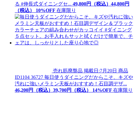
る #伸長式ダイニングセ...
49,800
円（税込）
44,
800
円
（税込）
10
%OFF
在庫限り
売れ筋廃盤品
掲載日:7月20日
商品
ID
1104 36727
毎日使うダイニングだからこそ、キズや
汚れに強いメラミン天板がおすすめ！石目調デザ...
46,200
円（税込）
39,
700
円（税込）
14
%OFF
在庫限り