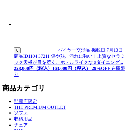
バイヤー交渉品
掲載日:7月13日
0
商品ID
1104 37211
傷や熱、汚れに強い！上質なセラミ
ック天板が目を惹く、ホテルライクな #ダイニング...
228,000
円（税込）
163,
000
円（税込）
29
%OFF
在庫限
り
商品カテゴリ
那覇店限定
THE PREMIUM OUTLET
ソファ
収納用品
チェア