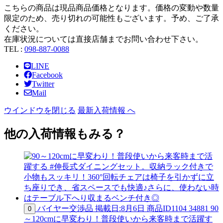
こちらの商品は現品商品価格となります。価格の変動や数量
限定のため、売り切れの可能性もございます。予め、ご了承
ください。
在庫状況については直接店舗までお問い合わせ下さい。
TEL :
098-887-0088
LINE
Facebook
Twitter
Mail
ウインドウを閉じる
最新入荷情報 へ
他の入荷情報もみる？
バイヤー交渉品
掲載日:8月6日
商品ID
1104 34881
90
0
～120cmに早変わり！普段使いから来客時まで活躍す