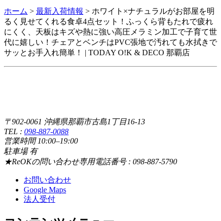
ホーム
>
最新入荷情報
>
ホワイト×ナチュラルがお部屋を明
るく見せてくれる食卓4点セット！ふっくら背もたれで疲れ
にくく、天板はキズや熱に強い高圧メラミン加工で子育て世
代に嬉しい！チェアとベンチはPVC張地で汚れても水拭きで
サッとお手入れ簡単！ | TODAY O!K & DECO 那覇店
〒902-0061 沖縄県那覇市古島1丁目16-13
TEL :
098-887-0088
営業時間 10:00–19:00
駐車場 有
★ReOKの問い合わせ専用電話番号 : 098-887-5790
お問い合わせ
Google Maps
法人受付