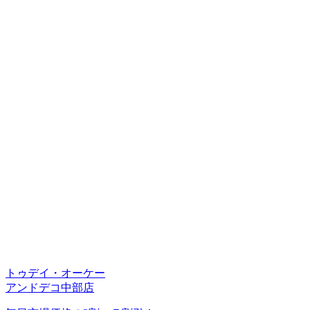
トゥデイ・オーケー
アンドデコ中部店