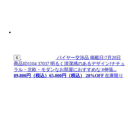
バイヤー交渉品
掲載日:7月20日
6
商品ID
1104 37037
明るく清潔感のあるデザイン!ナチュ
ラル・北欧・モダンなお部屋におすすめな #伸張...
89,800
円（税込）
65,
000
円（税込）
28
%OFF
在庫限り