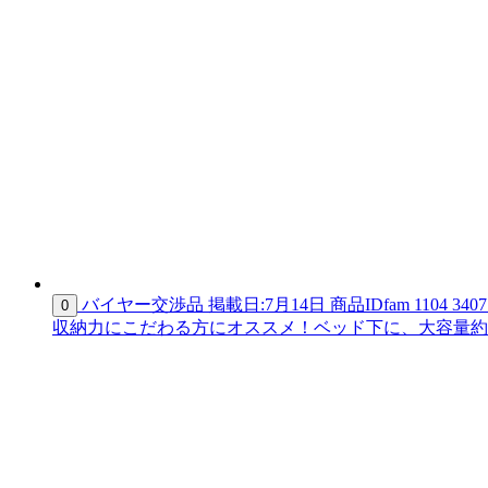
バイヤー交渉品
掲載日:7月14日
商品ID
fam 1104 3407
0
収納力にこだわる方にオススメ！ベッド下に、大容量約25