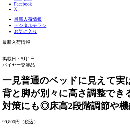
Facebook
X
最新入荷情報
デジタルチラシ
お気に入り
最新入荷情報
掲載日：5月1日
バイヤー交渉品
一見普通のベッドに見えて実
背と脚が別々に高さ調整でき
対策にも◎床高2段階調節や
99,
800
円（税込）