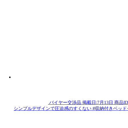
バイヤー交渉品
掲載日:7月13日
商品I
シンプルデザインで圧迫感のすくない #収納付きベッドセ