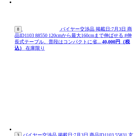
バイヤー交渉品
掲載日:7月3日
商
8
品ID
1103 88550
120cmから最大160cmまで伸ばせる #伸
長式テーブル。普段はコンパクトに省...
40,
000
円（税
込）
在庫限り
バイヤー交渉品
掲載日:7月3日
商品ID
1103 55831
玄
3