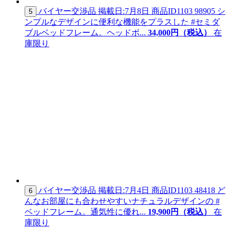
バイヤー交渉品
掲載日:7月8日
商品ID
1103 98905
シ
5
ンプルなデザインに便利な機能をプラスした #セミダ
ブルベッドフレーム。ヘッドボ...
34,
000
円（税込）
在
庫限り
バイヤー交渉品
掲載日:7月4日
商品ID
1103 48418
ど
6
んなお部屋にも合わせやすいナチュラルデザインの #
ベッドフレーム。通気性に優れ...
19,
900
円（税込）
在
庫限り