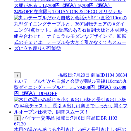
ス棚がある...
12,700
円（税込）
9,
700
円（税込）
24
%OFF
在庫限り
TODAY O!K & DECO オリジナル
掲載日:7月20日
商品ID
1104 36834
7
丸いテーブルだから自然と会話が弾む♪直径110cmの丸
型ダイニングテーブルと、3...
79,800
円（税込）
65,
000
円（税込）
19
%OFF
バイヤー交渉品
掲載日:7月8日
商品ID
BR 1103
1
67130
木目の温かみ感じる小引き出し6杯と長引き出し3杯の