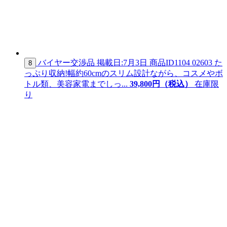
バイヤー交渉品
掲載日:7月3日
商品ID
1104 02603
た
8
っぷり収納!幅約60cmのスリム設計ながら、コスメやボ
トル類、美容家電までしっ...
39,
800
円（税込）
在庫限
り