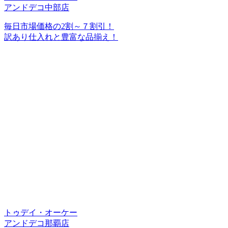
アンドデコ中部店
毎日市場価格の2割～７割引！
訳あり仕入れと豊富な品揃え！
トゥデイ・オーケー
アンドデコ那覇店