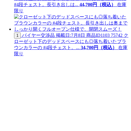
#4段チェスト。長引き出しは...
44,
700
円（税込）
在庫
限り
バイヤー交渉品
掲載日:7月8日
商品ID
1103 75742
ク
1
ローゼット下のデッドスペースにも◎落ち着いたブラ
ウンカラーの #4段チェスト。...
34,
700
円（税込）
在庫
限り