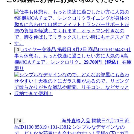
バイヤー交渉品
掲載日:8月2日
商品ID
1103 94437
仕
0
事も休憩も、もっと快適に過ごしたい方に人気の #高
機能OAチェア。シンクロリク...
29,
700
円（税込）
在庫
限り
海外直輸入品
掲載日:7月20日
商
14
品ID
1100 85319 / 101-13812
シンプルなデザインなの
で、どんなお部屋にも合わせやすい！天板の下にガラ