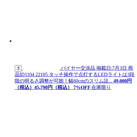
バイヤー交渉品
掲載日:7月3日
商
3
品ID
1104 22105
タッチ操作で点灯するLEDライトは3段
階の明るさ調整が可能！幅60cmのスリム設...
49,000
円
（税込）
45,
798
円（税込）
7
%OFF
在庫限り