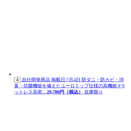
自社開発商品
掲載日:7月4日
防ダニ・防カビ・消
4
臭・抗菌機能を備えたユーロトップ仕様の高機能 #マ
ットレス高密...
29,
700
円（税込）
在庫限り